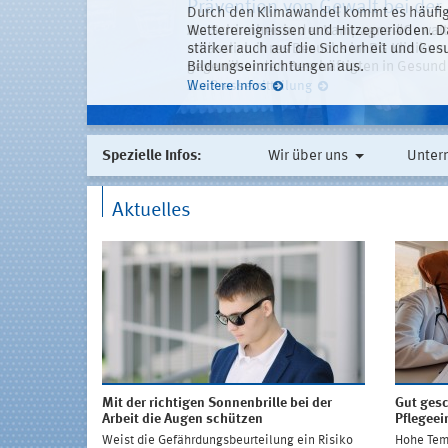
Sicherheit und Gesundheit bei
Prävention von Gewalt bei der 
Durch den Klimawandel kommt es häufig
Problematischer Konsum von Alkohol, C
Krisenfestigkeit
Zahl der Schulwegunfälle gest
Als Schirmherrin der Kampagne #Gewalt
Wetterereignissen und Hitzeperioden. 
Suchtmitteln ist auch in der Arbeitswelt
anlässlich ihres Besuchs im BG Kliniku
stärker auch auf die Sicherheit und Ges
eine aktuelle repräsentative Befragung 
DGUV-Barometer Arbeitswelt zu aktuelle
DGUV Barometer Bildungswelt 2025: Sc
gegenüber den Beschäftigten in Gesund
Bildungseinrichtungen aus.
Gesetzlichen Unfallversicherung (DGUV)
Gesundheit im Beruf erschienen.
genutzt.
Zur Pressemitteilung
Weitere Infos
Zur Pressemitteilung
zur Pressemitteilung
Zur Pressemitteilung
Spezielle Infos:
Wir über uns
Unter
Aktuelles
sion am
Mit der richtigen Sonnenbrille bei der
Gut gesc
Arbeit die Augen schützen
Pflegeei
ur Teilhabe
Weist die Gefährdungsbeurteilung ein Risiko
Hohe Tem