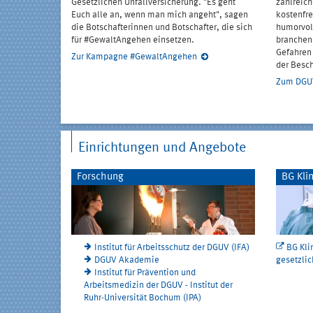
Gesetzlichen Unfallversicherung. "Es geht
zahlreich
Euch alle an, wenn man mich angeht", sagen
kostenfr
die Botschafterinnen und Botschafter, die sich
humorvol
für #GewaltAngehen einsetzen.
branchenü
Gefahren 
Zur Kampagne #GewaltAngehen
der Besc
Zum DGU
Einrichtungen und Angebote
Forschung
BG Kli
Institut für Arbeitsschutz der DGUV (IFA)
BG Kli
DGUV Akademie
gesetzlic
Institut für Prävention und
Arbeitsmedizin der DGUV - Institut der
Ruhr-Universität Bochum (IPA)