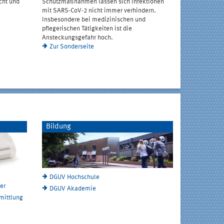
cht und
Schutzmaßnahmen lassen sich Infektionen
mit SARS-CoV-2 nicht immer verhindern.
Insbesondere bei medizinischen und
pflegerischen Tätigkeiten ist die
Ansteckungsgefahr hoch.
Zur Sonderseite
Bildung
DGUV Hochschule
er
DGUV Akademie
rmittlung