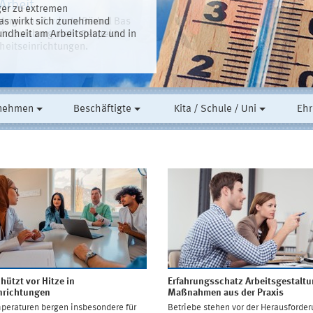
 der Arbeit erhöhen
Arbeit
er zu extremen
annabis oder anderen
iegen
Angehen forderte Bärbel Bas
Das wirkt sich zunehmend
 ein relevantes Thema. Das zeigt
m in Duisburg mehr Respekt
undheit am Arbeitsplatz und in
im Auftrag der Deutschen
n Trends für Sicherheit und
hulwegepläne noch zu selten
heitseinrichtungen.
.
nehmen
Beschäftigte
Kita / Schule / Uni
Eh
hützt vor Hitze in
Erfahrungsschatz Arbeitsgestaltu
nrichtungen
Maßnahmen aus der Praxis
peraturen bergen insbesondere für
Betriebe stehen vor der Herausforder