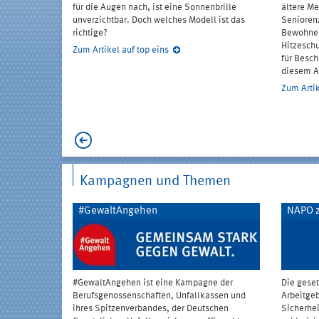
oder nutzen
für die Augen nach, ist eine Sonnenbrille
ältere Me
unverzichtbar. Doch welches Modell ist das
Senioren
n Sie mit bei
richtige?
Bewohner
ftemagazins
Hitzesch
Zum Artikel auf top eins
rungen zu
für Besch
n!
diesem Ar
Zum Artik
Kampagnen und Themen
#GewaltAngehen
NAPO z
#GewaltAngehen ist eine Kampagne der
Die geset
Berufsgenossenschaften, Unfallkassen und
Arbeitge
ihres Spitzenverbandes, der Deutschen
Sicherhei