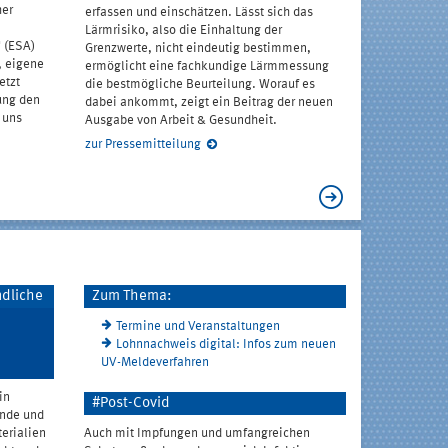
her
Prüf- und Ze
erfassen und einschätzen. Lässt sich das
mit dem ge
Lärmrisiko, also die Einhaltung der
" (ESA)
neue Logo s
Grenzwerte, nicht eindeutig bestimmen,
, eigene
der zwölf i
ermöglicht eine fachkundige Lärmmessung
etzt
zusammenge
die bestmögliche Beurteilung. Worauf es
ung den
Zertifizieru
dabei ankommt, zeigt ein Beitrag der neuen
 uns
Ausgabe von Arbeit & Gesundheit.
Mehr erfahr
zur Pressemitteilung
ndliche
Zum Thema:
Termine und Veranstaltungen
Lohnnachweis digital: Infos zum neuen
UV-Meldeverfahren
in
#Post-Covid
ende und
terialien
Auch mit Impfungen und umfangreichen