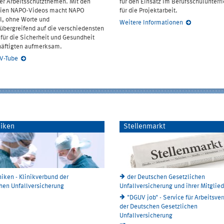
er Arbeitsschutzthemen. Mit den
für den Einsatz im Berufsschulunterri
eien NAPO-Videos macht NAPO
für die Projektarbeit.
l, ohne Worte und
Weitere Informationen
bergreifend auf die verschiedensten
für die Sicherheit und Gesundheit
häftigten aufmerksam.
V-Tube
niken
Stellenmarkt
niken - Klinikverbund der
der Deutschen Gesetzlichen
hen Unfallversicherung
Unfallversicherung und ihrer Mitglied
"DGUV job" - Service für Arbeitsve
der Deutschen Gesetzlichen
Unfallversicherung