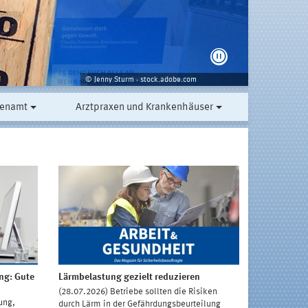
© Jenny Sturm - stock.adobe.com
renamt
Arztpraxen und Krankenhäuser
ng: Gute
Lärmbelastung gezielt reduzieren
DGUV Test:
gemeinsam
(28.07.2026) Betriebe sollten die Risiken
ung,
Ab Mitte Aug
durch Lärm in der Gefährdungsbeurteilung