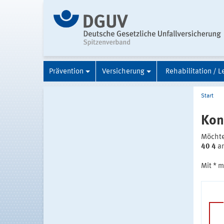
Prävention
Versicherung
Rehabilitation / L
Start
Kon
Möchten
40 4
an
Mit * 