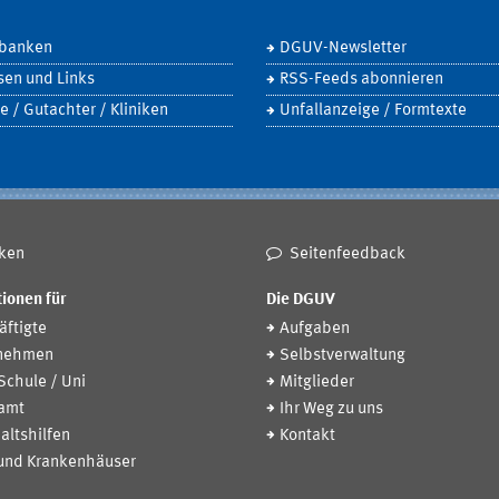
banken
DGUV-Newsletter
sen und Links
RSS-Feeds abonnieren
e / Gutachter / Kliniken
Unfallanzeige / Formtexte
ken
Seitenfeedback
ionen für
Die DGUV
ftigte
Aufgaben
nehmen
Selbstverwaltung
 Schule / Uni
Mitglieder
amt
Ihr Weg zu uns
altshilfen
Kontakt
 und Krankenhäuser