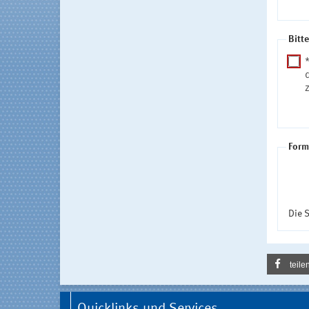
Bitt
Form
Die S
teile
Quicklinks und Services