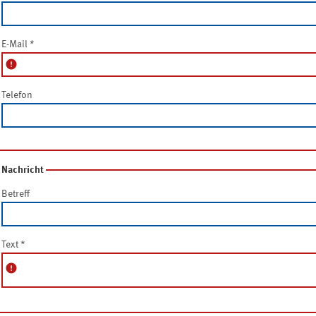
E-Mail
*
error
Telefon
Nachricht
Betreff
Text
*
error