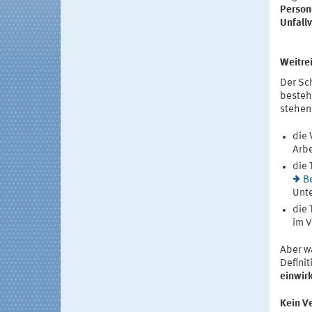
Persone
Unfallv
Weitre
Der Sc
besteht
stehen.
die 
Arbe
die 
Be
Unt
die 
im V
Aber wa
Definit
einwir
Kein V