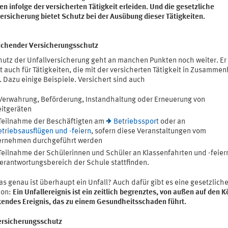
n infolge der versicherten Tätigkeit erleiden. Und die gesetzliche
ersicherung bietet Schutz bei der Ausübung dieser Tätigkeiten.
ichender Versicherungsschutz
hutz der Unfallversicherung geht an manchen Punkten noch weiter. Er
 auch für Tätigkeiten, die mit der versicherten Tätigkeit in Zusamme
 Dazu einige Beispiele. Versichert sind auch
Verwahrung, Beförderung, Instandhaltung oder Erneuerung von
itgeräten
Teilnahme der Beschäftigten am
Betriebssport
oder an
triebsausflügen und -feiern
, sofern diese Veranstaltungen vom
ernehmen durchgeführt werden
Teilnahme der Schülerinnen und Schüler an Klassenfahrten und -feiern
erantwortungsbereich der Schule stattfinden.
s genau ist überhaupt ein Unfall? Auch dafür gibt es eine gesetzlich
ion:
Ein Unfallereignis ist ein zeitlich begrenztes, von außen auf den K
kendes Ereignis, das zu einem Gesundheitsschaden führt.
ersicherungsschutz