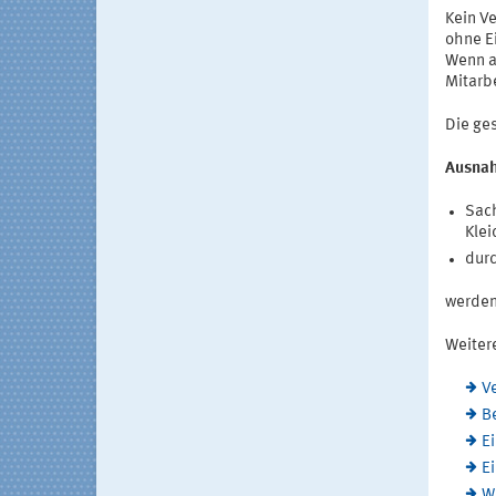
Kein V
ohne Ei
Wenn a
Mitarbe
Die ges
Ausna
Sach
Klei
durc
werden
Weitere
V
Be
Ei
Ei
W