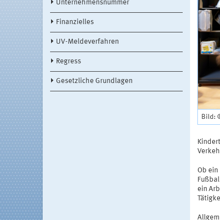
Unternehmensnummer
Finanzielles
UV-Meldeverfahren
Regress
Gesetzliche Grundlagen
Bild:
Kinder
Verkeh
Ob ein
Fußball
ein Arb
Tätigke
Allgem