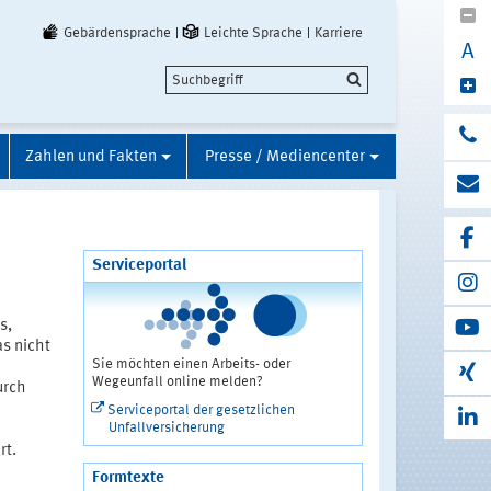
Gebärdensprache
Leichte Sprache
Karriere
A
Zahlen und Fakten
Presse / Mediencenter
Serviceportal
s,
as nicht
Sie möchten einen Arbeits- oder
Wegeunfall online melden?
urch
Serviceportal der gesetzlichen
Unfallversicherung
rt.
Formtexte