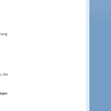
nhang
, die
e
örper