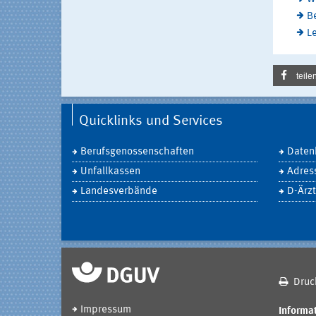
B
Le
teile
Quicklinks und Services
Berufsgenossenschaften
Daten
Unfallkassen
Adres
Landesverbände
D-Ärzt
Druc
Impressum
Informat