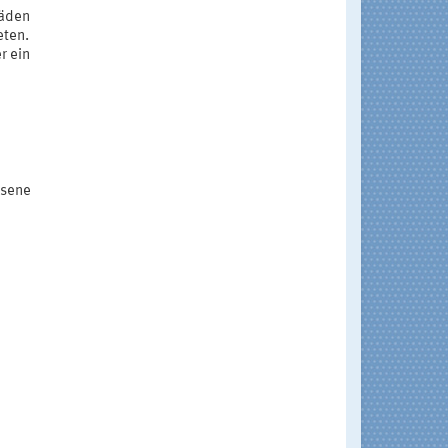
häden
eten.
r ein
ssene