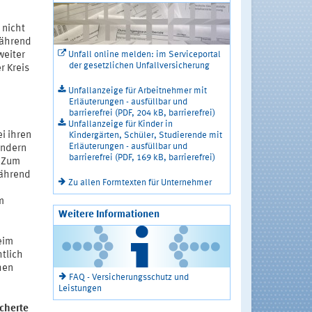
 nicht
während
Unfall online melden: im Serviceportal
 weiter
der gesetzlichen Unfallversicherung
r Kreis
Unfallanzeige für Arbeitnehmer mit
Erläuterungen - ausfüllbar und
barrierefrei (PDF, 204 kB, barrierefrei)
Unfallanzeige für Kinder in
i ihren
Kindergärten, Schüler, Studierende mit
Erläuterungen - ausfüllbar und
ondern
barrierefrei (PDF, 169 kB, barrierefrei)
. Zum
während
Zu allen Formtexten für Unternehmer
m
Weitere Informationen
eim
htlich
hen
FAQ - Versicherungsschutz und
Leistungen
icherte