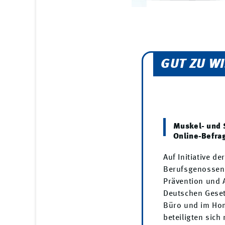
GUT ZU W
Muskel- und 
Online-Befrag
Auf Initiative d
Berufsgenossens
Prävention und A
Deutschen Geset
Büro und im Hom
beteiligten sich