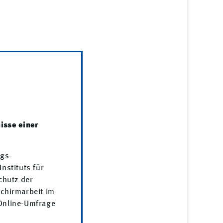
isse einer
ngs-
stituts für
chutz der
schirmarbeit im
 Online-Umfrage