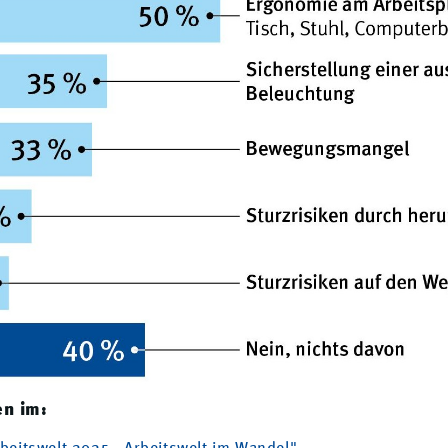
en im: