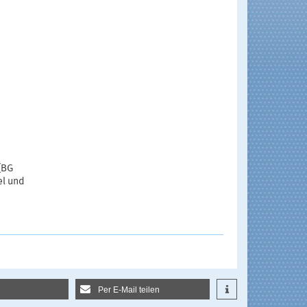
(BG
el und
Per E-Mail teilen