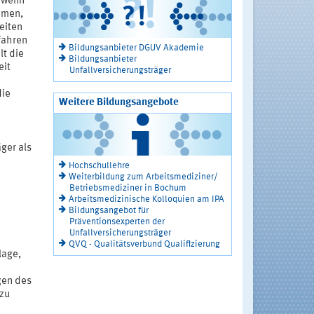
r wenn
hmen,
eiten
fahren
Bildungsanbieter DGUV Akademie
lt die
Bildungsanbieter
eit
Unfallversicherungsträger
die
Weitere Bildungsangebote
ger als
m
Hochschullehre
Weiterbildung zum Arbeitsmediziner/
Betriebsmediziner in Bochum
Arbeitsmedizinische Kolloquien am IPA
Bildungsangebot für
Präventionsexperten der
Unfallversicherungsträger
QVQ - Qualitätsverbund Qualifizierung
lage,
gen des
 zu