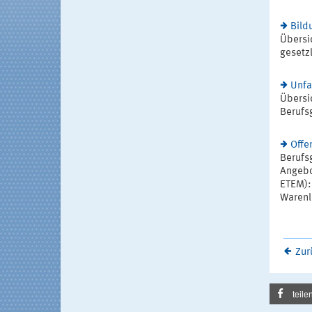
Bild
Übersi
gesetz
Unfa
Übersi
Berufs
Offe
Berufs
Angebo
ETEM):
Warenlo
Zur
teile