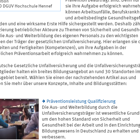
Prävention beauftragt sind. Denn nu
ntion
sie ihre Aufgabe erfolgreich wahrne
 © DGUV Hochschule Hennef
können Arbeitsunfälle, Berufskrankh
und arbeitsbedingte Gesundheitsge
den und eine wirksame Erste Hilfe sichergestellt werden. Deshalb zäh
izierung betrieblicher Akteure zu Themen von Sicherheit und Gesundh
die Aus- und Weiterbildung des eigenen Personals zu den wichtigsten
n der Träger der gesetzlichen Unfallversicherung. Hier erlangen sie 
eiten und Fertigkeiten (Kompetenzen), um ihre Aufgaben in der
blichen Präventionsarbeit erfolgreich wahrnehmen zu können.
utsche Gesetzliche Unfallversicherung und die Unfallversicherungsträ
itglieder halten ein breites Bildungsangebot an rund 30 Standorten i
gebiet bereit. Wählen Sie einen der nachstehenden Artikel aus und
en Sie mehr über unsere Konzepte, Inhalte und Bildungsstätten:
Präventionsleistung Qualifizierung
Die Aus- und Weiterbildung durch die
Unfallversicherungsträger ist wesentliche Grund
um den hohen Standard von Sicherheit und
Gesundheit bei der Arbeit und in den Einrichtun
Bildungswesens in Deutschland zu erhalten und
verbessern.