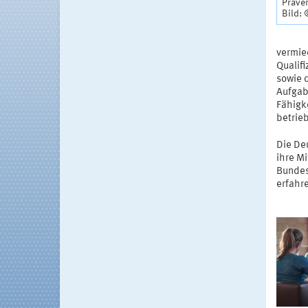
Präve
Bild:
vermie
Qualif
sowie 
Aufgabe
Fähigk
betrie
Die De
ihre M
Bundes
erfahr