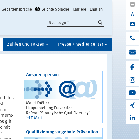
Gebärdensprache
Leichte Sprache
Karriere
English
A
Zahlen und Fakten
Presse / Mediencenter
Ansprechperson
end des
Maud Knöller
st,
Hauptabteilung Prävention
nnen
Referat "Strategische Qualifizierung"
rheits-
E-Mail
s gilt
e mit
Qualifizierungsangebote Prävention
en