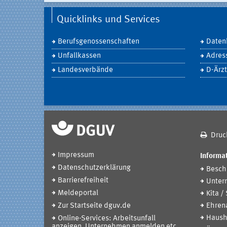
Quicklinks und Services
Berufsgenossenschaften
Daten
Unfallkassen
Adres
Landesverbände
D-Ärzt
Druc
Impressum
Informat
Datenschutzerklärung
Beschä
Barrierefreiheit
Unter
Meldeportal
Kita /
Zur Startseite dguv.de
Ehren
Haush
Online-Services: Arbeitsunfall
anzeigen, Unternehmen anmelden etc.