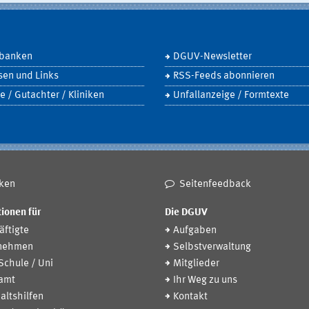
banken
DGUV-Newsletter
sen und Links
RSS-Feeds abonnieren
e / Gutachter / Kliniken
Unfallanzeige / Formtexte
ken
Seitenfeedback
ionen für
Die DGUV
ftigte
Aufgaben
nehmen
Selbstverwaltung
 Schule / Uni
Mitglieder
amt
Ihr Weg zu uns
altshilfen
Kontakt