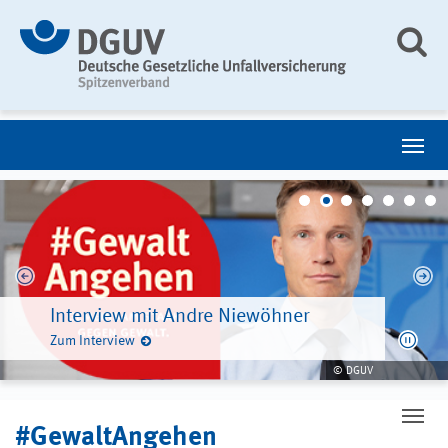
Interview mit Iris Wottrich und Ole
Rehmeyer
Interview mit Andre Niewöhner
Interview mit Isabella Pfaff
Zum Interview
Zum Interview
Zum Interview
© DGUV
#GewaltAngehen