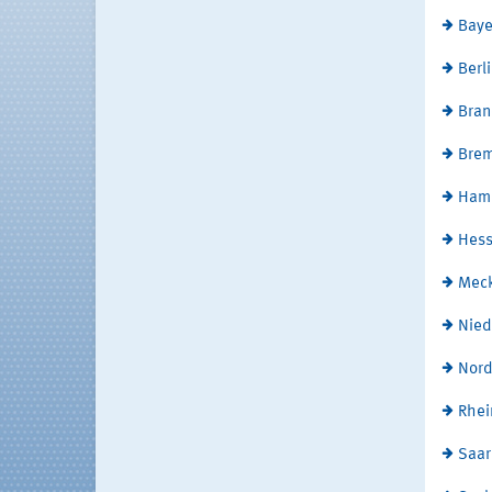
Baye
Berl
Bran
Bre
Ham
Hes
Mec
Nied
Nord
Rhei
Saar