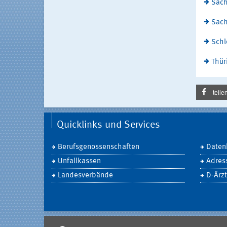
Sac
Sach
Schl
Thür
teile
Quicklinks und Services
Berufsgenossenschaften
Daten
Unfallkassen
Adres
Landesverbände
D-Ärzt