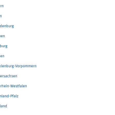
rn
in
denburg
men
burg
sen
klenburg-Vorpommern
ersachsen
rhein-Westfalen
nland-Pfalz
land