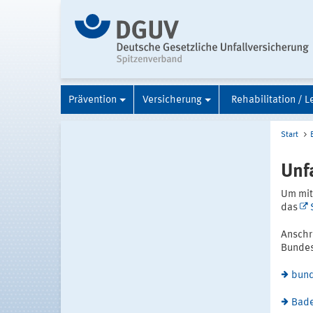
Prävention
Versicherung
Rehabilitation / L
Start
Unf
Um mit 
das
Anschri
Bundes
bund
Bad