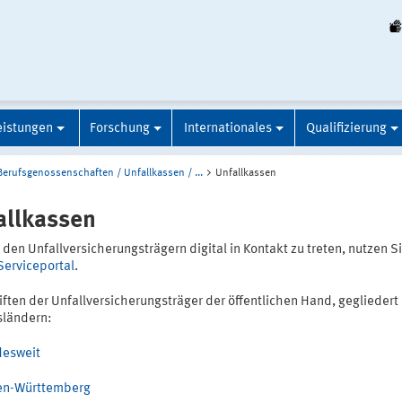
eistungen
Forschung
Internationales
Qualifizierung
Berufsgenossenschaften / Unfallkassen / ...
Unfallkassen
allkassen
den Unfallversicherungsträgern digital in Kontakt zu treten, nutzen Si
Serviceportal
.
ften der Unfallversicherungsträger der öffentlichen Hand, gegliedert
ländern:
esweit
en-Württemberg