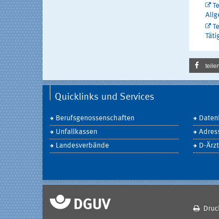
T
All
T
Täti
teile
Quicklinks und Services
Berufsgenossenschaften
Daten
Unfallkassen
Adres
Landesverbände
D-Ärzt
Druc