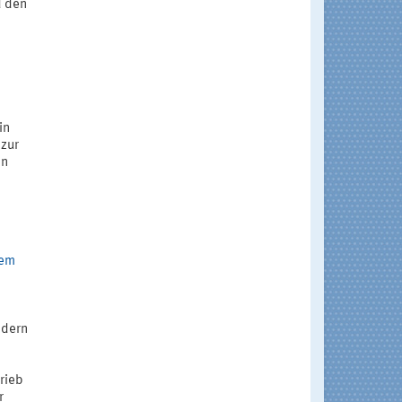
d den
in
zur
in
rem
n
ädern
rieb
r