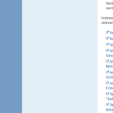
Ver
verm
Insbes
releva
Ve
A
A
Ar
Ges
A
Rett
A
Sich
Ar
Erst
T
"Gef
T
Arbe