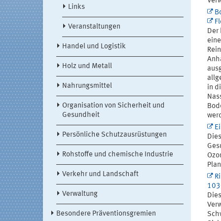
Verw
Links
B
Fl
Veranstaltungen
Der 
eine
Handel und Logistik
Rein
Anh
Holz und Metall
ausg
allg
Nahrungsmittel
in d
Nass
Organisation von Sicherheit und
Bode
Gesundheit
wer
E
Persönliche Schutzausrüstungen
Dies
Gesu
Rohstoffe und chemische Industrie
Ozon
Plan
Verkehr und Landschaft
R
103
Verwaltung
Dies
Verw
Besondere Präventionsgremien
Schw