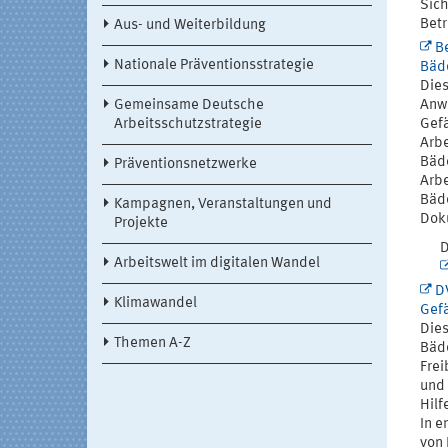
Sich
Betr
Aus- und Weiterbildung
B
Nationale Präventionsstrategie
Bäd
Dies
Gemeinsame Deutsche
Anw
Arbeitsschutzstrategie
Gefä
Arbe
Bäd
Präventionsnetzwerke
Arbe
Bäde
Kampagnen, Veranstaltungen und
Doku
Projekte
D
Arbeitswelt im digitalen Wandel
D
Klimawandel
Gef
Dies
Themen A-Z
Bäde
Frei
und 
Hilf
In e
von 