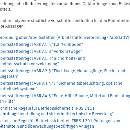
meidung oder Reduzierung der vorhandenen Gefährdungen und Belas
ittelt.
ondere folgende staatliche Vorschriften enthalten für den Bäderbetri
nte Aussagen:
rordnung über Arbeitsstatten (Arbeitsstättenverordnung - ArbStättV)
rbeitsstättenregel ASR A1.5/1,2 "Fußböden"
rbeitsstättenregel ASR A1.8 "Verkehrswege"
beitsstättenregel ASR A1.3 "Sicherheits- und
undheitsschutzkennzeichnung"
rbeitsstättenregel ASR A2.3 "Fluchtwege, Notausgänge, Flucht- und
ungsplan"
rbeitsstättenregel ASR A3.4/3 "Sicherheitsbeleuchtung, optische
erheitsleitsysteme"
beitsstättenregel ASR A4.3 "Erste-Hilfe-Räume, Mittel und Einrichtun
en Hilfe"
echnische Regeln für Betriebssicherheit TRBS 1111
ährdungsbeurteilung und sicherheitstechnische Bewertung"
echnische Regel für Betriebssicherheit TRBS 1201 Prüfungen von
itsmitteln und überwachungsbedürftigen Anlagen