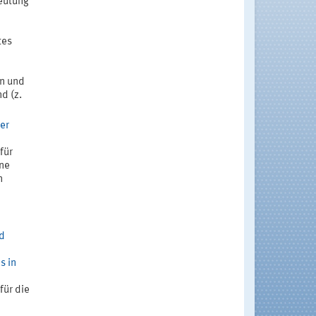
deutung
tes
n und
d (z.
er
für
ene
n
d
s in
für die