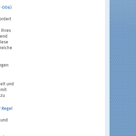
7-006)
ordert
 ihres
mend
diese
ereiche
angen
eit und
 mit
 zu
 Regel
 und