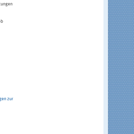
tungen
eb
gen zur