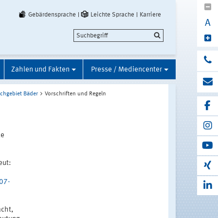
Gebärdensprache
Leichte Sprache
Karriere
A
Zahlen und Fakten
Presse / Mediencenter
chgebiet Bäder
Vorschriften und Regeln
ke
eut:
07-
cht,