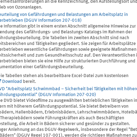
erheitsanforderungen an die Kennzeichnung, den Aufstellungsort un
ieb von Ozonanlagen.
eurteilung von Gefährdungen und Belastungen am Arbeitsplatz in
erbetrieben (DGUV Information 207-018)
e Information gibt in einem ersten Abschnitt allgemeine Hinweise zur
endung des Gefährdungs- und Belastungs-Katalogs im Rahmen der
hrdungsbeurteilung. Die Tabellen im zweiten Abschnitt sind nach
itsbereichen und Tätigkeiten gegliedert. Sie zeigen für Arbeitsplätze 
erbetrieben wesentliche Gefährdungen sowie geeignete Maßnahmen 
itssicherheit und zum Gesundheitsschutz auf. Den Verantwortlichen 
rbetrieben bieten sie eine Hilfe zur strukturierten Durchführung und
mentation einer Gefährdungsbeurteilung.
ie Tabellen stehen als bearbeitbare Excel-Datei zum kostenlosen
Download
bereit.
VD "Arbeitsplatz Schwimmbad – Sicherheit bei Tätigkeiten mit höhe
ährdungspotential" (DGUV Information 207-020)
e DVD bietet Videofilme zu ausgewählten betrieblichen Tätigkeiten i
rn mit höherem Gefährdungspotential. Sie bietet Betreibern von
bädern, Hallenbädern, Erlebnisbädern, Lehrschwimmbädern, Hotelb
Therapiebädern sowie Führungskräften als auch Beschäftigten
estellung, die Arbeit in Bädern sicherer und gesünder zu gestalten.
nger Anlehnung an das DGUV-Regelwerk, insbesondere der Regel "Bet
Bädern" (DGUV Regel 107-001), werden die richtigen Maßnahmen zu