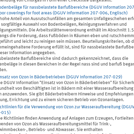
endung von Chlorgas in Form einer Checkliste dargestellt.
odenbeläge für nassbelastete Barfußbereiche (DGUV Information 20
oor coverings for foot areas (DGUV Information 207-006, Englisch)
hohe Anteil von Ausrutschunfällen am gesamten Unfallgeschehen erf
 sorgfältige Auswahl von Bodenbelägen, Reinigungsverfahren und
igungsmitteln. Die Arbeitsstättenverordnung enthält im Abschnitt 1.5
angs die Forderung, dass Fußböden in Räumen eben und rutschhem
eführt und leicht zu reinigen sein müssen. Beurteilungskriterien, ob 
emeingehaltene Forderung erfüllt ist, sind für nassbelastete Barfußb
ieser Information angegeben.
belastete Barfußbereiche sind dadurch gekennzeichnet, dass die
nbeläge in diesen Bereichen in der Regel nass sind und barfuß beg
den.
insatz von Ozon in Bäderbetrieben (DGUV Information 207-029)
e DGUV Information "Einsatz von Ozon in Bäderbetrieben" für Sicherh
ndheit von Beschäftigten ist in Bädern mit einer Wasseraufbereitung
 anzuwenden. Sie gibt Bäderbetreibern Hinweise und Empfehlungen
ung, Errichtung und zu einem sicheren Betrieb von Ozonanlagen.
ichtlinien für die Verwendung von Ozon zur Wasseraufbereitung (DGUV
-015)
e Richtlinien finden Anwendung auf Anlagen zum Erzeugen, Fortleiten
enden von Ozon als Wasseraufbereitungsmittel für Trink-,
immbecken-, Betriebs- und Abwasser. Sie enthalten