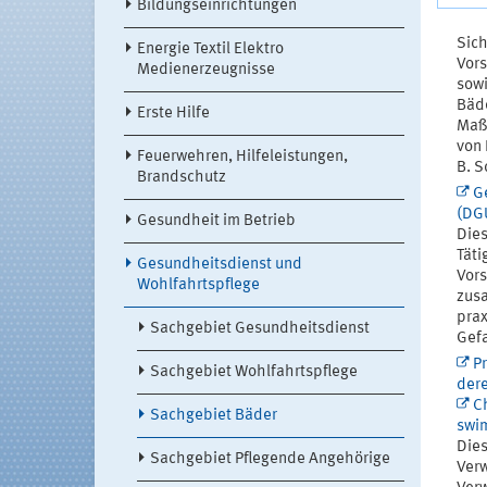
Bildungseinrichtungen
Sich
Energie Textil Elektro
Vors
Medienerzeugnisse
sowi
Bäde
Erste Hilfe
Maßn
von 
Feuerwehren, Hilfeleistungen,
B. S
Brandschutz
G
(DG
Gesundheit im Betrieb
Dies
Täti
Gesundheitsdienst und
Vors
Wohlfahrtspflege
zusa
prax
Sachgebiet Gesundheitsdienst
Gefa
Pr
Sachgebiet Wohlfahrtspflege
dere
Ch
Sachgebiet Bäder
swim
Dies
Sachgebiet Pflegende Angehörige
Verw