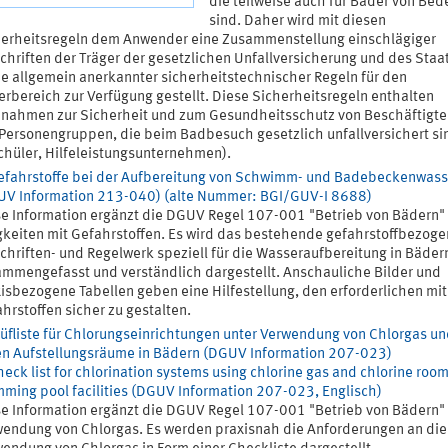
die teilweise auch für Bäder von Be
sind. Daher wird mit diesen
erheitsregeln dem Anwender eine Zusammenstellung einschlägiger
chriften der Träger der gesetzlichen Unfallversicherung und des Staa
e allgemein anerkannter sicherheitstechnischer Regeln für den
rbereich zur Verfügung gestellt. Diese Sicherheitsregeln enthalten
ahmen zur Sicherheit und zum Gesundheitsschutz von Beschäftigte
Personengruppen, die beim Badbesuch gesetzlich unfallversichert sin
chüler, Hilfeleistungsunternehmen).
efahrstoffe bei der Aufbereitung von Schwimm- und Badebeckenwass
UV Information 213-040) (alte Nummer: BGI/GUV-I 8688)
e Information ergänzt die DGUV Regel 107-001 "Betrieb von Bädern" 
gkeiten mit Gefahrstoffen. Es wird das bestehende gefahrstoffbezog
chriften- und Regelwerk speziell für die Wasseraufbereitung in Bäder
mmengefasst und verständlich dargestellt. Anschauliche Bilder und
isbezogene Tabellen geben eine Hilfestellung, den erforderlichen mit
hrstoffen sicher zu gestalten.
üfliste für Chlorungseinrichtungen unter Verwendung von Chlorgas un
n Aufstellungsräume in Bädern (DGUV Information 207-023)
eck list for chlorination systems using chlorine gas and chlorine room
ming pool facilities (DGUV Information 207-023, Englisch)
e Information ergänzt die DGUV Regel 107-001 "Betrieb von Bädern" 
endung von Chlorgas. Es werden praxisnah die Anforderungen an die