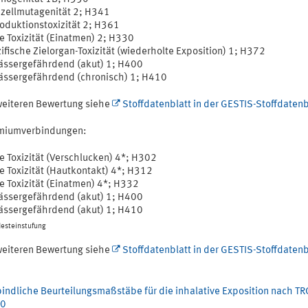
zellmutagenität 2; H341
oduktionstoxizität 2; H361
e Toxizität (Einatmen) 2; H330
ifische Zielorgan-Toxizität (wiederholte Exposition) 1; H372
ssergefährdend (akut) 1; H400
ssergefährdend (chronisch) 1; H410
weiteren Bewertung siehe
Stoffdatenblatt in der GESTIS-Stoffdaten
miumverbindungen:
e Toxizität (Verschlucken) 4*; H302
e Toxizität (Hautkontakt) 4*; H312
e Toxizität (Einatmen) 4*; H332
ssergefährdend (akut) 1; H400
ssergefährdend (akut) 1; H410
esteinstufung
weiteren Bewertung siehe
Stoffdatenblatt in der GESTIS-Stoffdaten
bindliche Beurteilungsmaßstäbe für die inhalative Exposition nach T
10