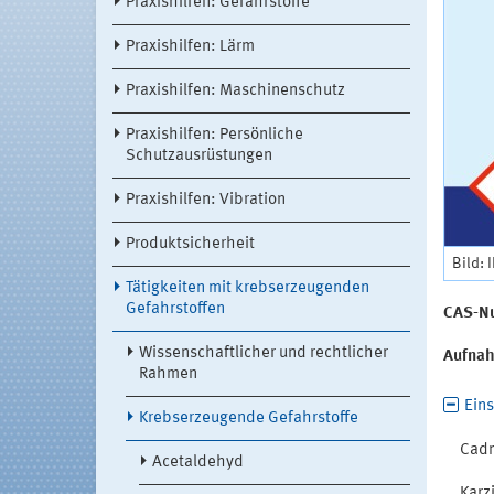
Praxishilfen: Gefahrstoffe
Praxishilfen: Lärm
Praxishilfen: Maschinenschutz
Praxishilfen: Persönliche
Schutzausrüstungen
Praxishilfen: Vibration
Produktsicherheit
Bild: 
Tätigkeiten mit krebserzeugenden
Gefahrstoffen
CAS-N
Wissenschaftlicher und rechtlicher
Aufna
Rahmen
Ein
Krebserzeugende Gefahrstoffe
Cad
Acetaldehyd
Karz