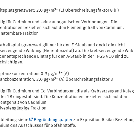
3
itsplatzgrenzwert: 2,0 µg/m
* (E) Überschreitungsfaktor 8 (II)
ltig für Cadmium und seine anorganischen Verbindungen. Die
entrationen beziehen sich auf den Elementgehalt von Cadmium.
Einatembare Fraktion
Arbeitsplatzgrenzwert gilt nur für den E-Staub und deckt die nicht-
serzeugende Wirkung (Nierentoxizität) ab. Die krebserzeugende Wir
der entsprechende Eintrag für den A-Staub in der TRGS 910 sind zu
cksichtigen.
3
ptanzkonzentration: 0,9 µg/m
* (A)
3
ranzkonzentration: 2,0 µg/m
* (A) Überschreitungsfaktor 8
ltig für Cadmium und Cd-Verbindungen, die als Krebserzeugend Kateg
der 1B eingestuft sind. Die Konzentrationen beziehen sich auf den
entgehalt von Cadmium.
Alveolengängige Fraktion
Ableitung siehe
Begründungspapier
zur Exposition-Risiko-Beziehun
ium des Ausschusses für Gefahrstoffe.