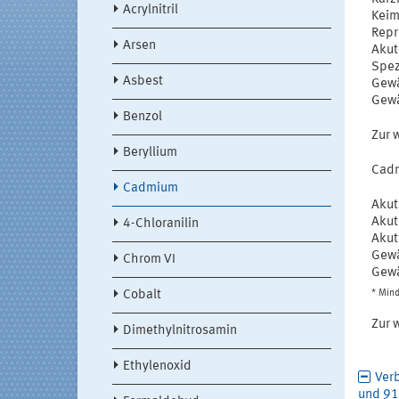
Acrylnitril
Keim
Repr
Arsen
Akut
Spez
Asbest
Gewä
Gewä
Benzol
Zur 
Beryllium
Cad
Cadmium
Akut
Akut
4-Chloranilin
Akut
Gewä
Chrom VI
Gewä
* Mind
Cobalt
Zur 
Dimethylnitrosamin
Ethylenoxid
Ver
und 9