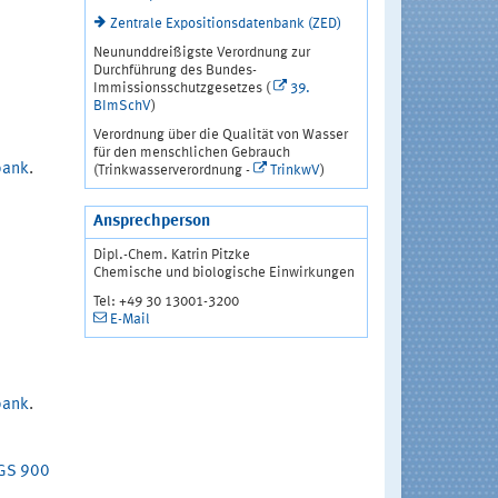
Zentrale Expositionsdatenbank (ZED)
Neununddreißigste Verordnung zur
Durchführung des Bundes-
Immissionsschutzgesetzes (
39.
BImSchV
)
Verordnung über die Qualität von Wasser
für den menschlichen Gebrauch
bank
.
(Trinkwasserverordnung -
TrinkwV
)
Ansprechperson
Dipl.-Chem. Katrin Pitzke
Chemische und biologische Einwirkungen
Tel: +49 30 13001-3200
E-Mail
bank
.
RGS 900