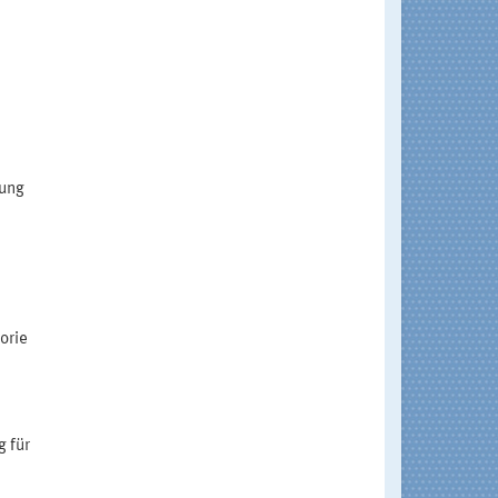
kung
orie
g für