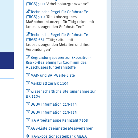
(TRGS) 900
"Arbeitsplatzgrenzwerte"
Technische Regel für Gefahrstoffe
(TRGS) 910
"Risikobezogenes
Maßnahmenkonzept für Tätigkeiten mit
krebserzeugenden Gefahrstoffen"
Technische Regel für Gefahrstoffe
(TRGS) 561
"Tätigkeiten mit
krebserzeugenden Metallen und ihren
Verbindungen"
Begründungspapier zur Exposition-
Risiko-Beziehung für Cadmium des
Ausschusses für Gefahrstoffe
MAK- und BAT-Werte-Liste
Merkblatt zur BK 1104
wissenschaftliche Stellungnahme zur
BK 1104
DGUV Information 213-554
DGUV Information 213-585
IFA Arbeitsmappe Kennzahl 7808
AGS-Liste geeigneter Messverfahren
IFA-Expositionsdatenbank MEGA