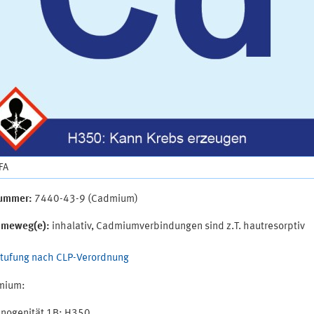
IFA
ummer:
7440-43-9 (Cadmium)
hmeweg(e):
inhalativ, Cadmiumverbindungen sind z.T. hautresorptiv
stufung nach CLP-Verordnung
mium:
inogenität 1B; H350