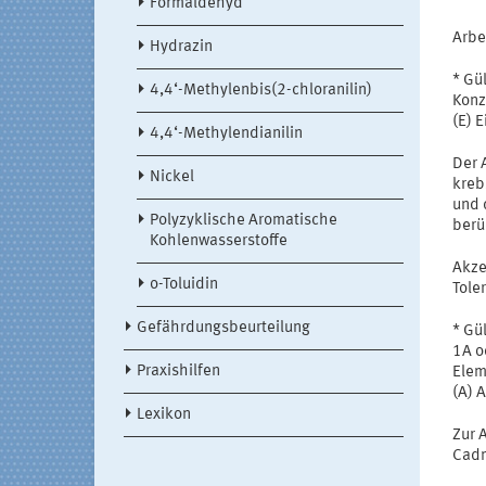
Formaldehyd
Arbe
Hydrazin
* Gü
4,4‘-Methylenbis(2-chloranilin)
Konz
(E) 
4,4‘-Methylendianilin
Der 
Nickel
kreb
und 
Polyzyklische Aromatische
berü
Kohlenwasserstoffe
Akze
o-Toluidin
Tole
Gefährdungsbeurteilung
* Gü
1A o
Praxishilfen
Elem
(A) 
Lexikon
Zur 
Cadm