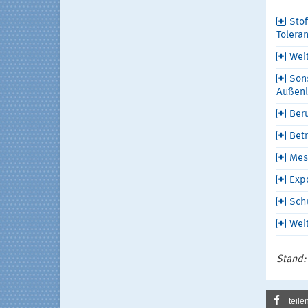
Stof
Tolera
Wei
Son
Außenl
Ber
Betr
Mes
Exp
Sch
Wei
Stand:
teile