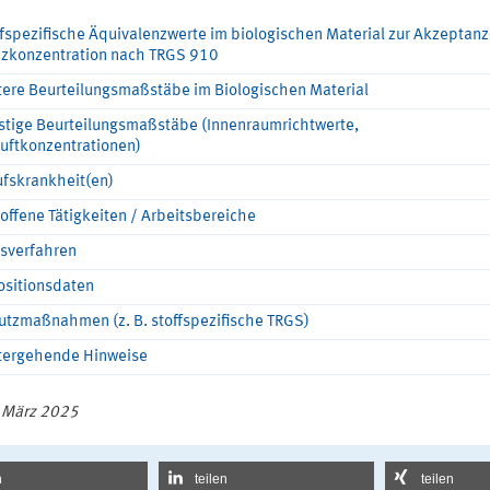
fspezifische Äquivalenzwerte im biologischen Material zur Akzeptanz
nzkonzentration nach TRGS 910
tere Beurteilungsmaßstäbe im Biologischen Material
stige Beurteilungsmaßstäbe (Innenraumrichtwerte,
uftkonzentrationen)
ufskrankheit(en)
offene Tätigkeiten / Arbeitsbereiche
sverfahren
ositionsdaten
utzmaßnahmen (z. B. stoffspezifische TRGS)
tergehende Hinweise
 März 2025
n
teilen
teilen