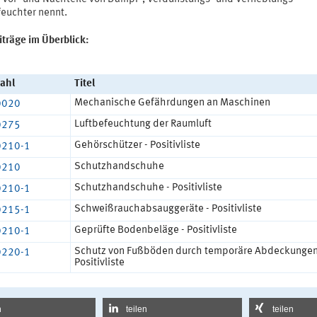
feuchter nennt.
iträge im Überblick:
ahl
Titel
Mechanische Gefährdungen an Maschinen
0020
Luftbefeuchtung der Raumluft
0275
Gehörschützer - Positivliste
0210-1
Schutzhandschuhe
0210
Schutzhandschuhe - Positivliste
0210-1
Schweißrauchabsauggeräte - Positivliste
0215-1
Geprüfte Bodenbeläge - Positivliste
0210-1
Schutz von Fußböden durch temporäre Abdeckungen
0220-1
Positivliste
n
teilen
teilen