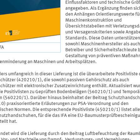
Einflussfaktoren und technische Grö
angegeben. Als Ergänzung finden sic
den Anhängen Orientierungswerte für
Maschinenkonstruktion und
Übersichtstabellen mit Verletzungsd
und Versagenskriterien sowie Angab
Standards. Diese Daten unterstützen
sowohl Maschinenhersteller als auc
IFA
Betreiber und Sicherheitsfachleute b
Gestaltung von präventiven Maßnah
enminderung an Maschinen und Arbeitsplätzen.
rs umfangreich in dieser Lieferung ist die überarbeitete Positivliste 
chützer (420210/1), die sowohl passiven Gehörschutz als auch
chützer mit elektronischer Zusatzeinrichtung enthält. Aktualisiert wu
ie Positivlisten zu Geprüften Bodenbelägen (560210/1) und Temporä
n (560220/1). Darüber hinaus beinhaltet der Beitrag Schutzhandsc
0) praxisorientierte Erläuterungen zur PSA-Verordnung und den
ischen Normen. Die entsprechende Positivliste (450210/1) listet all
hutzhandschuhen, für die das IFA eine EU-Baumusterprüfbescheinig
ellt hat.
ndet wird die Lieferung durch den Beitrag Luftbefeuchtung der Rauml
e Vor- und Nachteile von Dampf-, Verdunstungs- und Verneblungs-