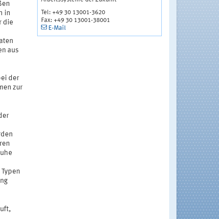
ßen
Tel: +49 30 13001-3620
h in
Fax: +49 30 13001-38001
 die
E-Mail
aten
en aus
h
ei der
men zur
der
rden
ren
huhe
e Typen
ung
uft,