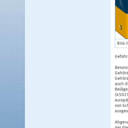
Bild: 
Gefahr
Besonde
Gehörs
Gehörs
auch d
Beläge
(45021
europä
von Sc
ausgest
Abgeru
der di