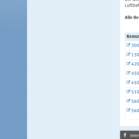
Luftbe
Alle Be
Kennz
30
13
42
45
45
51
56
56
teile