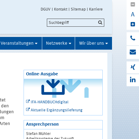
DGUV
Kontakt
Sitemap
Karriere
A
Veranstaltungen
Netzwerke
Wir über uns
Online-Ausgabe
tet
IFA-HANDBUCHdigital
n den
Aktuelle Ergänzungslieferung
rdungen
zum
Arten
Ansprechperson
Stefan Mühler
Arbeitssysteme der Zukunft