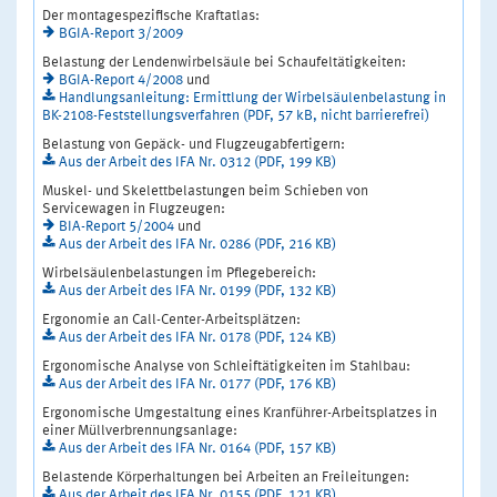
Der montagespezifische Kraftatlas:
BGIA-Report 3/2009
Belastung der Lendenwirbelsäule bei Schaufeltätigkeiten:
BGIA-Report 4/2008
und
Handlungsanleitung: Ermittlung der Wirbelsäulenbelastung in
BK-2108-Feststellungsverfahren (PDF, 57 kB, nicht barrierefrei)
Belastung von Gepäck- und Flugzeugabfertigern:
Aus der Arbeit des IFA Nr. 0312 (PDF, 199 KB)
Muskel- und Skelettbelastungen beim Schieben von
Servicewagen in Flugzeugen:
BIA-Report 5/2004
und
Aus der Arbeit des IFA Nr. 0286 (PDF, 216 KB)
Wirbelsäulenbelastungen im Pflegebereich:
Aus der Arbeit des IFA Nr. 0199 (PDF, 132 KB)
Ergonomie an Call-Center-Arbeitsplätzen:
Aus der Arbeit des IFA Nr. 0178 (PDF, 124 KB)
Ergonomische Analyse von Schleiftätigkeiten im Stahlbau:
Aus der Arbeit des IFA Nr. 0177 (PDF, 176 KB)
Ergonomische Umgestaltung eines Kranführer-Arbeitsplatzes in
einer Müllverbrennungsanlage:
Aus der Arbeit des IFA Nr. 0164 (PDF, 157 KB)
Belastende Körperhaltungen bei Arbeiten an Freileitungen:
Aus der Arbeit des IFA Nr. 0155 (PDF, 121 KB)