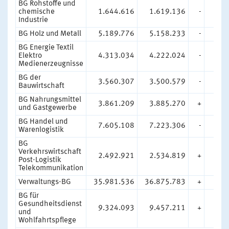
BG Rohstoffe und
chemische
1.644.616
1.619.136
-
1,
Industrie
BG Holz und Metall
5.189.776
5.158.233
-
0,
BG Energie Textil
Elektro
4.313.034
4.222.024
-
2,
Medienerzeugnisse
BG der
3.560.307
3.500.579
-
1,
Bauwirtschaft
BG Nahrungsmittel
3.861.209
3.885.270
+
0,
und Gastgewerbe
BG Handel und
7.605.108
7.223.306
-
5,
Warenlogistik
BG
Verkehrswirtschaft
2.492.921
2.534.819
+
1,
Post-Logistik
Telekommunikation
Verwaltungs-BG
35.981.536
36.875.783
+
2,
BG für
Gesundheitsdienst
9.324.093
9.457.211
+
1,
und
Wohlfahrtspflege