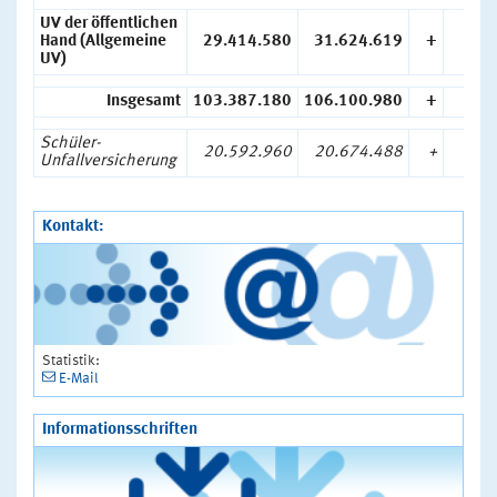
UV der öffentlichen
Hand (Allgemeine
29.414.580
31.624.619
+
7,
UV)
Insgesamt
103.387.180
106.100.980
+
2,
Schüler-
20.592.960
20.674.488
+
0,
Unfallversicherung
Kontakt:
Statistik:
E-Mail
Informationsschriften