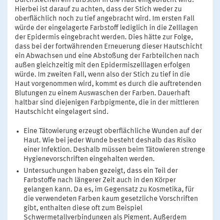
Durchstechen ein Farbstoff in die Haut eingebracht wird.
Hierbei ist darauf zu achten, dass der Stich weder zu
oberflächlich noch zu tief angebracht wird. Im ersten Fall
würde der eingelagerte Farbstoff lediglich in die Zelllagen
der Epidermis eingebracht werden. Dies hätte zur Folge,
dass bei der fortwährenden Erneuerung dieser Hautschicht
ein Abwachsen und eine Abstoßung der Farbteilchen nach
außen gleichzeitig mit den Epidermiszelllagen erfolgen
würde. Im zweiten Fall, wenn also der Stich zu tief in die
Haut vorgenommen wird, kommt es durch die auftretenden
Blutungen zu einem Auswaschen der Farben. Dauerhaft
haltbar sind diejenigen Farbpigmente, die in der mittleren
Hautschicht eingelagert sind.
Eine Tätowierung erzeugt oberflächliche Wunden auf der
Haut. Wie bei jeder Wunde besteht deshalb das Risiko
einer Infektion. Deshalb müssen beim Tätowieren strenge
Hygienevorschriften eingehalten werden.
Untersuchungen haben gezeigt, dass ein Teil der
Farbstoffe nach längerer Zeit auch in den Körper
gelangen kann. Da es, im Gegensatz zu Kosmetika, für
die verwendeten Farben kaum gesetzliche Vorschriften
gibt, enthalten diese oft zum Beispiel
Schwermetallverbindungen als Pigment. Außerdem