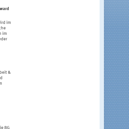
Award
ird im
che
h im
eder
beit &
nd
on
ie BG