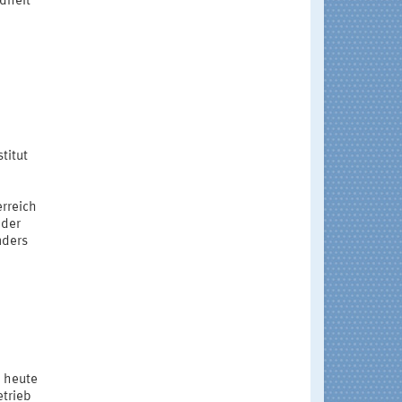
ndheit
titut
erreich
 der
nders
d heute
etrieb