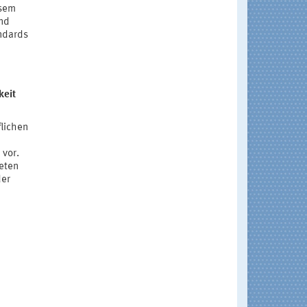
esem
nd
andards
keit
flichen
 vor.
eten
der