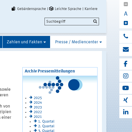
Gebärdensprache
Leichte Sprache
Karriere
A
Zahlen und Fakten
Presse / Mediencenter
Archiv Pressemitteilungen
 sowie
ieren
2025
2024
h von
2023
zipien
2022
2021
 einer
1. Quartal
2. Quartal
3. Quartal