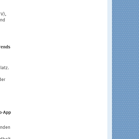
V),
und
rends
latz.
der
b-App
enden