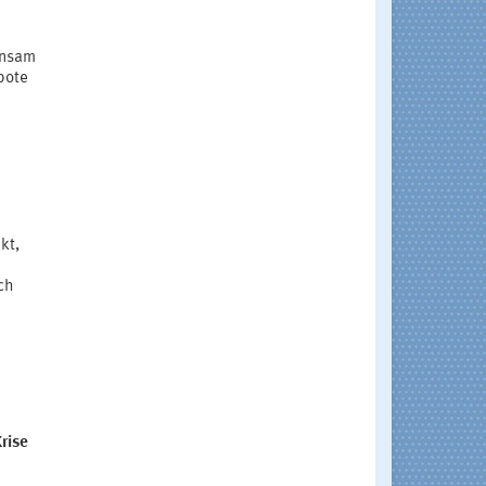
insam
bote
kt,
ich
Krise