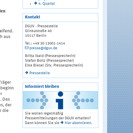
4. Quartal
den
Kontakt
DGUV - Pressestelle
Glinkastraße 40
eifend.
10117 Berlin
ch aus
Tel.: +49 30 13001-1414
presse@dguv.de
Britta Ibald (Pressesprecherin)
Stefan Boltz (Pressesprecher)
Elke Biesel (Stv. Pressesprecherin)
Pressestelle
Träger
Informiert bleiben
sbeginn
er
. Das
s, der
r die
Sie wollen regelmäßig
Pressemitteilungen der DGUV erhalten?
Dann können Sie sie
hier abonnieren
.