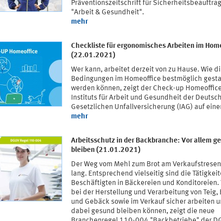
Präventionszeitschrift für Sicherheitsbeauftra
"Arbeit & Gesundheit".
mehr
Checkliste für ergonomisches Arbeiten im Hom
(22.01.2021)
Wer kann, arbeitet derzeit von zu Hause. Wie d
Bedingungen im Homeoffice bestmöglich gesta
werden können, zeigt der Check-up Homeoffic
Instituts für Arbeit und Gesundheit der Deutsc
Gesetzlichen Unfallversicherung (IAG) auf einen
mehr
Arbeitsschutz in der Backbranche: Vor allem g
bleiben (21.01.2021)
Der Weg vom Mehl zum Brot am Verkaufstresen 
lang. Entsprechend vielseitig sind die Tätigkei
Beschäftigten in Bäckereien und Konditoreien. 
bei der Herstellung und Verarbeitung von Teig, 
und Gebäck sowie im Verkauf sicher arbeiten 
dabei gesund bleiben können, zeigt die neue
Branchenregel 110-004 "Backbetriebe" der D