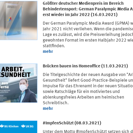
Größter deutscher Medienpreis im Bereich
Behindertensport: German Paralympic Media 
erst wieder im Jahr 2022 (16.03.2021)
Der German Paralympic Media Award (GPMA) w
Jahr 2021 nicht verliehen. Wenn die pandemis
Lage es zulässt, wird die Preisverleihung jedoc
gewohnten Format im ersten Halbjahr 2022 wi
stattfinden.
mehr
Brücken bauen ins Homeoffice (11.03.2021)
Die Titelgeschichte der neuen Ausgabe von "Ar
Gesundheit" liefert Good-Practice-Beispiele u
Impulse für das Ehrenamt in der neuen Situati
sowie Ratschläge für ein motiviertes und
ablenkungsfreies Arbeiten am heimischen
Schreibtisch.
mehr
#ImpfenSchützt (08.03.2021)
Unter dem Motto #ImpfenSchützt setzen sich d