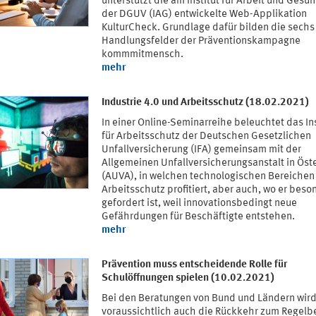
unterstützt die am Institut für Arbeit und Gesu
der DGUV (IAG) entwickelte Web-Applikation
KulturCheck. Grundlage dafür bilden die sechs
Handlungsfelder der Präventionskampagne
kommmitmensch.
mehr
Industrie 4.0 und Arbeitsschutz (18.02.2021)
In einer Online-Seminarreihe beleuchtet das Ins
für Arbeitsschutz der Deutschen Gesetzlichen
Unfallversicherung (IFA) gemeinsam mit der
Allgemeinen Unfallversicherungsanstalt in Öst
(AUVA), in welchen technologischen Bereichen
Arbeitsschutz profitiert, aber auch, wo er beso
gefordert ist, weil innovationsbedingt neue
Gefährdungen für Beschäftigte entstehen.
mehr
Prävention muss entscheidende Rolle für
Schulöffnungen spielen (10.02.2021)
Bei den Beratungen von Bund und Ländern wir
voraussichtlich auch die Rückkehr zum Regelb