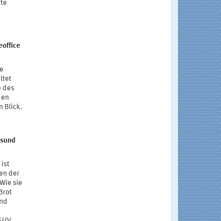
gte
eoffice
ie
ltet
e des
hen
 Blick.
esund
ist
ten der
Wie sie
Brot
und
GUV.