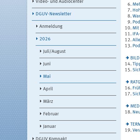
Video- und Audiocenter
Meh
Hoh
DGUV-Newsletter
War
Pod
Anmeldung
Mit
IFA
2026
All
Pod
Juli/August
BIL
Juni
Tip
Sic
Mai
RAT
Frü
April
Sic
März
MED
Neu
Februar
TER
Januar
Ver
DGUV Kompakt