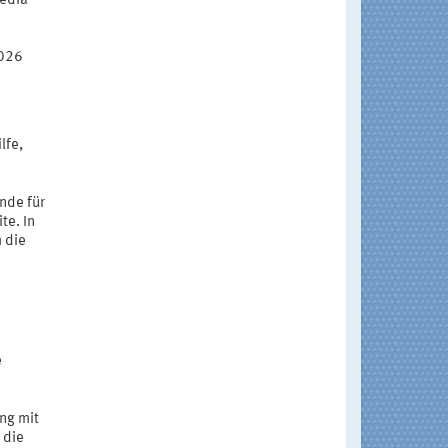
Media
2026
lfe,
nde für
te. In
 die
e
ng mit
 die