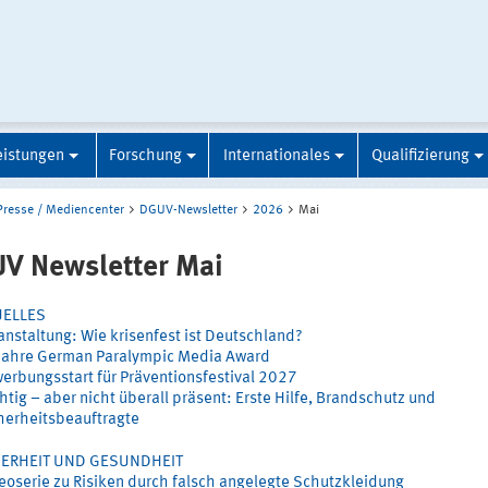
eistungen
Forschung
Internationales
Qualifizierung
Presse / Mediencenter
DGUV-Newsletter
2026
Mai
V Newsletter Mai
UELLES
anstaltung: Wie krisenfest ist Deutschland?
Jahre German Paralympic Media Award
erbungsstart für Präventionsfestival 2027
htig – aber nicht überall präsent: Erste Hilfe, Brandschutz und
herheitsbeauftragte
HERHEIT UND GESUNDHEIT
eoserie zu Risiken durch falsch angelegte Schutzkleidung