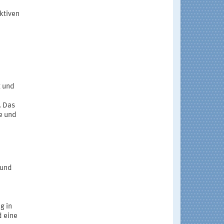
ektiven
t und
. Das
e und
 und
g in
d eine