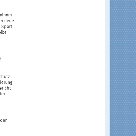
 einem
Der neue
 Sport
ibt.
d
schutz
sierung
ericht
 im
 der