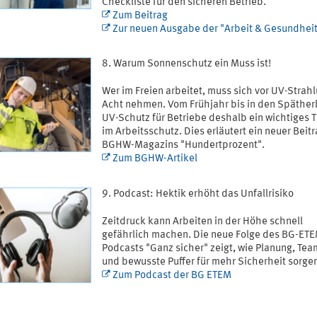
Checkliste für den sicheren Betrieb.
Zum Beitrag
Zur neuen Ausgabe der "Arbeit & Gesundhei
Warum Sonnenschutz ein Muss ist!
Wer im Freien arbeitet, muss sich vor UV-Strahl
Acht nehmen. Vom Frühjahr bis in den Spätherb
UV-Schutz für Betriebe deshalb ein wichtiges
im Arbeitsschutz. Dies erläutert ein neuer Beit
BGHW-Magazins "Hundertprozent".
Zum BGHW-Artikel
Podcast: Hektik erhöht das Unfallrisiko
Zeitdruck kann Arbeiten in der Höhe schnell
gefährlich machen. Die neue Folge des BG-ET
Podcasts "Ganz sicher" zeigt, wie Planung, Tea
und bewusste Puffer für mehr Sicherheit sorge
Zum Podcast der BG ETEM