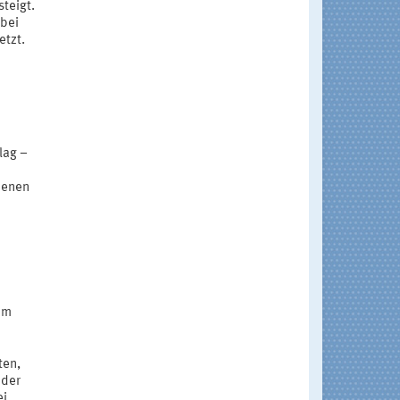
steigt.
abei
etzt.
lag –
denen
im
ten,
 der
i.