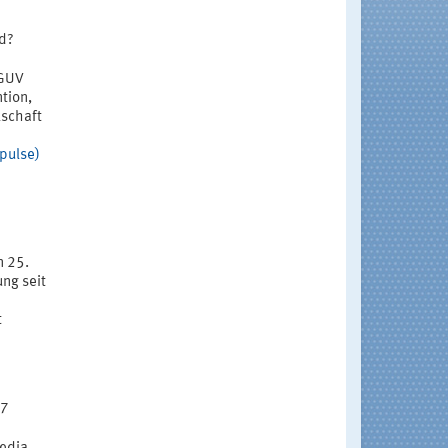
nd?
DGUV
tion,
lschaft
pulse)
n 25.
ng seit
t
27