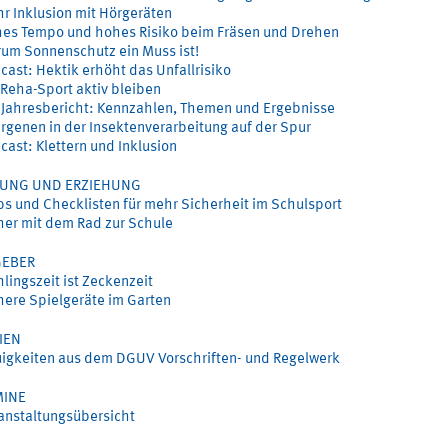
r Inklusion mit Hörgeräten
es Tempo und hohes Risiko beim Fräsen und Drehen
um Sonnenschutz ein Muss ist!
cast: Hektik erhöht das Unfallrisiko
 Reha-Sport aktiv bleiben
-Jahresbericht: Kennzahlen, Themen und Ergebnisse
ergenen in der Insektenverarbeitung auf der Spur
cast: Klettern und Inklusion
DUNG UND ERZIEHUNG
ps und Checklisten für mehr Sicherheit im Schulsport
her mit dem Rad zur Schule
GEBER
hlingszeit ist Zeckenzeit
here Spielgeräte im Garten
IEN
igkeiten aus dem DGUV Vorschriften- und Regelwerk
MINE
anstaltungsübersicht