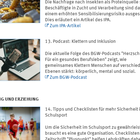
Die Nachfrage nach Insekten als Proteinquelle 
Beschäftigte in Zucht und Verarbeitung sind d
einem erhöhten Sensibilisierungsrisiko ausges
Dies erläutert ein Artikel des IPA.
Zum IPA-Artikel
Podcast: Klettern und Inklusion
Die aktuelle Folge des BGW-Podcasts "Herzsch
Für ein gesundes Berufsleben" zeigt, wie
gemeinsames Klettern Menschen auf verschie
Ebenen stärkt: körperlich, mental und sozial.
Zum BGW-Podcast
NG UND ERZIEHUNG
Tipps und Checklisten für mehr Sicherheit 
Schulsport
Um die Sicherheit im Schulsport zu gewährleis
braucht es eine gute Organisation. Checklisten
Zeitschrift "Pluspunkt" helfen Lehrkräften dabe