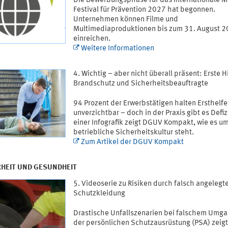
Die Bewerbungsphase für das Internationale 
Festival für Prävention 2027 hat begonnen.
Unternehmen können Filme und
Multimediaproduktionen bis zum 31. August 
einreichen.
Weitere Informationen
Wichtig – aber nicht überall präsent: Erste Hi
Brandschutz und Sicherheitsbeauftragte
94 Prozent der Erwerbstätigen halten Ersthelfe
unverzichtbar – doch in der Praxis gibt es Defizi
einer Infografik zeigt DGUV Kompakt, wie es um
betriebliche Sicherheitskultur steht.
Zum Artikel der DGUV Kompakt
RHEIT UND GESUNDHEIT
Videoserie zu Risiken durch falsch angelegt
Schutzkleidung
Drastische Unfallszenarien bei falschem Umga
der persönlichen Schutzausrüstung (PSA) zeigt