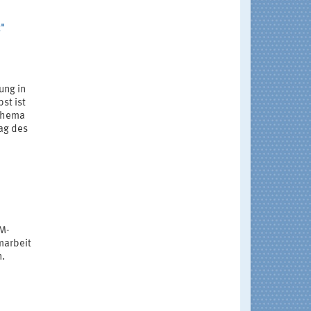
t"
ung in
st ist
 Thema
rag des
EM-
marbeit
n.