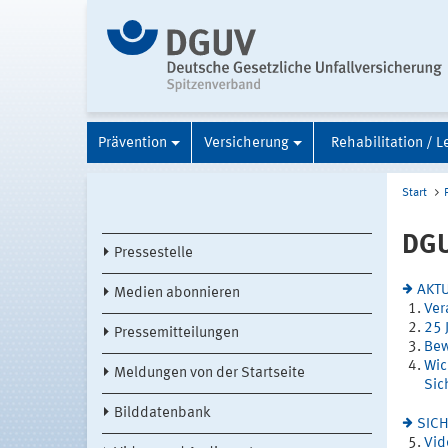
Prävention
Versicherung
Rehabilitation / L
Start
DGU
Pressestelle
AKT
Medien abonnieren
Ver
25 
Pressemitteilungen
Bew
Wic
Meldungen von der Startseite
Sic
Bilddatenbank
SIC
Vid