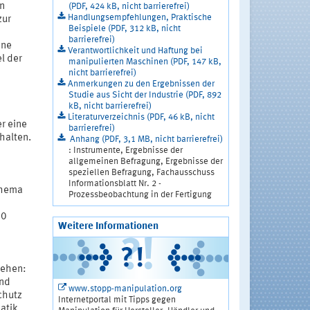
n
(PDF, 424 kB, nicht barrierefrei)
Handlungsempfehlungen, Praktische
zur
Beispiele (PDF, 312 kB, nicht
barrierefrei)
ine
Verantwortlichkeit und Haftung bei
l der
manipulierten Maschinen (PDF, 147 kB,
nicht barrierefrei)
Anmerkungen zu den Ergebnissen der
Studie aus Sicht der Industrie (PDF, 892
kB, nicht barrierefrei)
Literaturverzeichnis (PDF, 46 kB, nicht
r eine
barrierefrei)
halten.
Anhang (PDF, 3,1 MB, nicht barrierefrei)
: Instrumente, Ergebnisse der
allgemeinen Befragung, Ergebnisse der
speziellen Befragung, Fachausschuss
Informationsblatt Nr. 2 -
Thema
Prozessbeobachtung in der Fertigung
00
Weitere Informationen
gehen:
end
www.stopp-manipulation.org
chutz
Internetportal mit Tipps gegen
atik