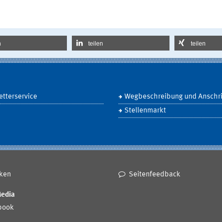
n
teilen
teilen
tterservice
Wegbeschreibung und Anschri
Stellenmarkt
ken
Seitenfeedback
Media
book