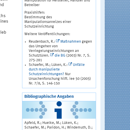
Manipulation für Hersteller, Händler und
und
Betreiber
Praxishilfen:
chs
Bestimmung des
eines
Manipulationsanreizes einer
Schutzeinrichtung
rieb
Weitere Veröffentlichungen:
Reudenbach, R.:
Maßnahmen
gegen
das Umgehen von
Verriegelungseinrichtungen an
Schutztüren.
die BG
(2003) Nr. 7, S.
275-281
Schaefer, M.; Lüken, K.:
Unfälle
durch manipulierte
Schutzeinrichtungen?
Nur
Ursachenforschung hilft. iee 50 (2005)
Nr. 7/8, S. 146-150
Bibliographische Angaben
Apfeld, R.; Huelke, M.; Lüken, K.;
Schaefer, M.; Paridon, H.; Windemuth, D.;