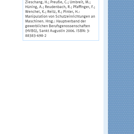
Zieschang, H.; Preuße, C.; Umbreit, M.;
Hüning, A.; Reudenbach, R.; Pfaffinger, F.;
Wenchel, K.; Reitz, R.; Pinter, H.:
Manipulation von Schutzeinrichtungen an
Maschinen. Hrsg.: Hauptverband der
gewerblichen Berufsgenossenschaften
(HVBG), Sankt Augustin 2006. ISBN: 3-
88383-698-2