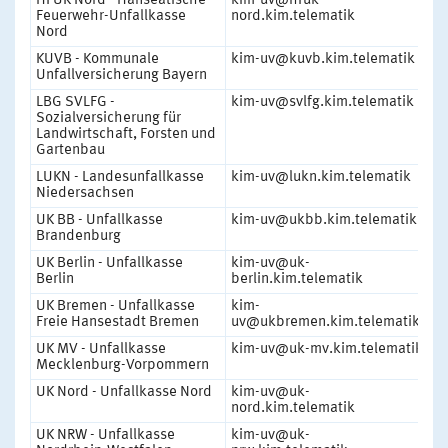
HFUK Nord - Hanseatische
kim-uv@hfuk-
1
Feuerwehr-Unfallkasse
nord.kim.telematik
Nord
KUVB - Kommunale
kim-uv@kuvb.kim.telematik
1
Unfallversicherung Bayern
LBG SVLFG -
kim-uv@svlfg.kim.telematik
1
Sozialversicherung für
Landwirtschaft, Forsten und
Gartenbau
LUKN - Landesunfallkasse
kim-uv@lukn.kim.telematik
1
Niedersachsen
UK BB - Unfallkasse
kim-uv@ukbb.kim.telematik
1
Brandenburg
UK Berlin - Unfallkasse
kim-uv@uk-
1
Berlin
berlin.kim.telematik
UK Bremen - Unfallkasse
kim-
1
Freie Hansestadt Bremen
uv@ukbremen.kim.telematik
UK MV - Unfallkasse
kim-uv@uk-mv.kim.telematik
1
Mecklenburg-Vorpommern
UK Nord - Unfallkasse Nord
kim-uv@uk-
1
nord.kim.telematik
UK NRW - Unfallkasse
kim-uv@uk-
1