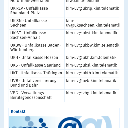
Nordrhein-Westfalen
nrw.kim.telematik
UK RLP - Unfallkasse
kim-uv@ukrlp.kim.telematik
1
Rheinland-Pfalz
UK SN - Unfallkasse
kim-
1
Sachsen
uv@uksachsen.kim.telematik
UK ST - Unfallkasse
kim-uv@ukst.kim.telematik
1
Sachsen-Anhalt
UKBW - Unfallkasse Baden-
kim-uv@ukbw.kim.telematik
1
Württemberg
UKH - Unfallkasse Hessen
kim-uv@ukh.kim.telematik
1
UKS - Unfallkasse Saarland
kim-uv@uksl.kim.telematik
1
UKT - Unfallkasse Thüringen
kim-uv@ukth.kim.telematik
1
UVB - Unfallversicherung
kim-uv@uvb.kim.telematik
1
Bund und Bahn
VBG - Verwaltungs-
kim-uv@vbg.kim.telematik
1
Berufsgenossenschaft
Kontakt