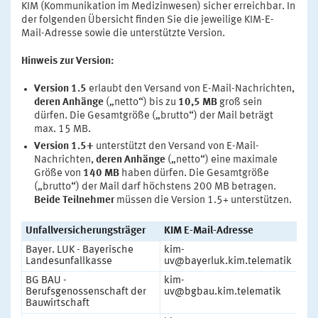
KIM (Kommunikation im Medizinwesen) sicher erreichbar. In
der folgenden Übersicht finden Sie die jeweilige KIM-E-
Mail-Adresse sowie die unterstützte Version.
Hinweis zur Version:
Version 1.5
erlaubt den Versand von E-Mail-Nachrichten,
deren Anhänge
(„netto“) bis zu
10,5 MB
groß sein
dürfen. Die Gesamtgröße („brutto“) der Mail beträgt
max. 15 MB.
Version 1.5+
unterstützt den Versand von E-Mail-
Nachrichten,
deren Anhänge
(„netto“) eine maximale
Größe von
140 MB
haben dürfen. Die Gesamtgröße
(„brutto“) der Mail darf höchstens 200 MB betragen.
Beide Teilnehmer
müssen die Version 1.5+ unterstützen.
Unfallversicherungsträger
KIM E-Mail-Adresse
V
Bayer. LUK - Bayerische
kim-
1
Landesunfallkasse
uv@bayerluk.kim.telematik
BG BAU -
kim-
1
Berufsgenossenschaft der
uv@bgbau.kim.telematik
Bauwirtschaft