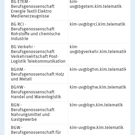
BG ETEM -
kim-
1
Berufsgenossenschaft
uv@bgetem.kim.telematik
Energie Textil Elektro
Medienerzeugnisse
BG RCI -
kim-uv@bgrci.kim.telematik
1
Berufsgenossenschaft
Rohstoffe und chemische
Industrie
BG Verkehr -
kim-
1
Berufsgenossenschaft
uv@bgverkehr.kim.telematik
Verkehrswirtschaft Post-
Logistik Telekommunikation
BGHM -
kim-uv@bghm.kim.telematik
1
Berufsgenossenschaft Holz
und Metall
BGHW -
kim-uv@bghw.kim.telematik
1
Berufsgenossenschaft
Handel und Warenlogistik
BGN -
kim-uv@bgn.kim.telematik
1
Berufsgenossenschaft
Nahrungsmittel und
Gastgewerbe
BGW -
kim-uv@bgw.kim.telematik
1
Berufsgenossenschaft für