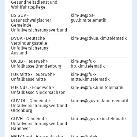
Gesundheitsdienst und
Wohlfahrtspflege
BS GUV -
kim-uv@bs-
1
Braunschweigischer
guv.kim.telematik
Gemeinde-
Unfallversicherungsverband
DVUA - Deutsche
kim-uv@dvua.kim.telematik
1
Verbindungsstelle
Unfallversicherung -
Ausland
UK BB - Feuerwehr-
kim-uv@fuk-
1
Unfallkasse Brandenburg
bb.kim.telematik
FUK Mitte - Feuerwehr-
kim-uv@fuk-
1
Unfallkasse Mitte
mitte.kim.telematik
FUK Nds. - Feuerwehr-
kim-uv@fuk.kim.telematik
1
Unfallkasse Niedersachsen
GUV OL - Gemeinde-
kim-uv@guv-ol.kim.telematik
1
Unfallversicherungsverband
Oldenburg
GUVH - Gemeinde-
kim-uv@guvh.kim.telematik
1
Unfallversicherungsverband
Hannover