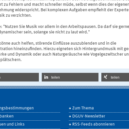
hrt zu Fehlern und macht schneller müde, selbst wenn dies der eigene
hmung widerspricht. Bei komplexen Aufgaben empfiehlt der Experte
ik zu verzichten.
: "Nutzen Sie Musik vor allem in den Arbeitspausen. Da darf sie gern
ynamischer sein, solange sie nicht zu laut wird."
könne auch helfen, störende Einflüsse auszublenden und in die
tration hineinzufinden. Hierzu eigneten sich Hintergrundmusik mit ge
ärke und Dynamik oder auch Naturgeräusche wie Vogelgezwitscher u
plätschern.
n
teilen
teilen
ngsbestimmungen
Zum Thema
banken
DGUV-Newsletter
sen und Links
RSS-Feeds abonnieren