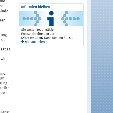
 und
en.
Informiert bleiben
schutz
egen
Sie wollen regelmäßig
Pressemitteilungen der
tung
DGUV erhalten? Dann können Sie sie
l der
hier abonnieren
.
iegt es
 wird
mmer
ur",
rkung
chlich
abe -
 lenkt