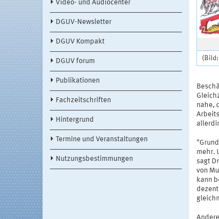
Video- und Audiocenter
DGUV-Newsletter
DGUV Kompakt
(Bild:
DGUV forum
Publikationen
Beschä
Gleichz
Fachzeitschriften
nahe, 
Arbeit
Hintergrund
allerdi
Termine und Veranstaltungen
"Grund
mehr. U
Nutzungsbestimmungen
sagt Dr
von Mu
kann b
dezent
gleich
Andere