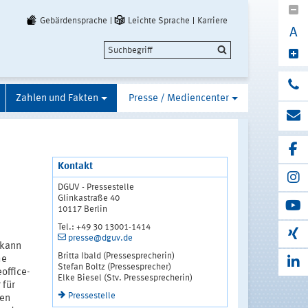
Gebärdensprache
Leichte Sprache
Karriere
A
Zahlen und Fakten
Presse / Mediencenter
Kontakt
DGUV - Pressestelle
Glinkastraße 40
10117 Berlin
Tel.: +49 30 13001-1414
presse@dguv.de
 kann
Britta Ibald (Pressesprecherin)
he
Stefan Boltz (Pressesprecher)
office-
Elke Biesel (Stv. Pressesprecherin)
 für
Pressestelle
len