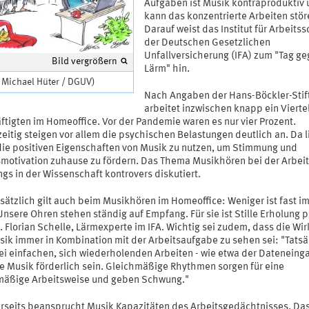
Aufgaben ist Musik kontraproduktiv
kann das konzentrierte Arbeiten stör
Darauf weist das Institut für Arbeits
der Deutschen Gesetzlichen
Unfallversicherung (IFA) zum "Tag g
Bild vergrößern
Lärm" hin.
 Michael Hüter / DGUV)
Nach Angaben der Hans-Böckler-Stif
arbeitet inzwischen knapp ein Vierte
ftigten im Homeoffice. Vor der Pandemie waren es nur vier Prozent.
eitig steigen vor allem die psychischen Belastungen deutlich an. Da l
die positiven Eigenschaften von Musik zu nutzen, um Stimmung und
smotivation zuhause zu fördern. Das Thema Musikhören bei der Arbeit
ngs in der Wissenschaft kontrovers diskutiert.
sätzlich gilt auch beim Musikhören im Homeoffice: Weniger ist fast i
nsere Ohren stehen ständig auf Empfang. Für sie ist Stille Erholung p
. Florian Schelle, Lärmexperte im IFA. Wichtig sei zudem, dass die Wi
sik immer in Kombination mit der Arbeitsaufgabe zu sehen sei: "Tatsä
ei einfachen, sich wiederholenden Arbeiten - wie etwa der Dateneing
e Musik förderlich sein. Gleichmäßige Rhythmen sorgen für eine
mäßige Arbeitsweise und geben Schwung."
rseits beansprucht Musik Kapazitäten des Arbeitsgedächtnisses. Das