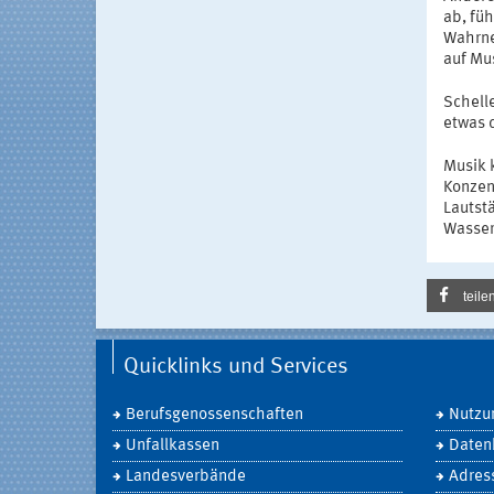
ab, fü
Wahrne
auf Mus
Schelle
etwas d
Musik 
Konzen
Lautst
Wasser
teile
Quicklinks und Services
Berufsgenossenschaften
Nutzu
Unfallkassen
Daten
Landesverbände
Adres