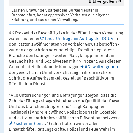
Bild vergrößern
Carsten Grawunder, parteiloser Bürgermeister in
Drensteinfurt, kennt aggressives Verhalten aus eigener
Erfahrung und aus seiner Verwaltung.
46 Prozent der Beschäftigten in der öffentlichen Verwaltung
waren laut einer
forsa-Umfrage im Auftrag der DGUV
in
den letzten zwölf Monaten von verbaler Gewalt betroffen -
wurden angeschrien oder beleidigt. Damit belegt diese
Branche den traurigen zweiten Platz, knapp hinter dem
Gesundheits- und Sozialwesen mit 49 Prozent. Aus diesem
Grund richtet die aktuelle Kampagne
#GewaltAngehen
der gesetzlichen Unfallversicherung in ihrem nächsten
Schritt die Aufmerksamkeit gezielt auf Beschäftigte im
öffentlichen Dienst.
"Alle Untersuchungen und Befragungen zeigen, dass die
Zahl der Fälle gestiegen ist, ebenso die Qualität der Gewalt.
Und das branchenübergreifend", sagt Kampagnen-
Testimonial Andre Niewöhner, Polizeioberrat in Coesfeld
und aktiv im nordrheinwestfälischen Präventionsnetzwerk
#sicherimDienst
. "Früher hatten wir vor allem
Einsatzkräfte, Rettungskräfte, Polizei und Feuerwehr im