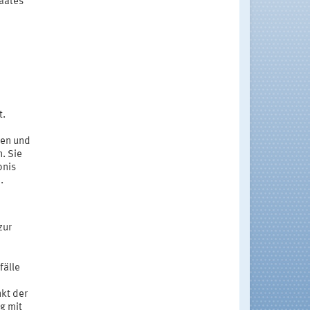
taates
t.
ren und
. Sie
bnis
.
zur
fälle
nkt der
g mit