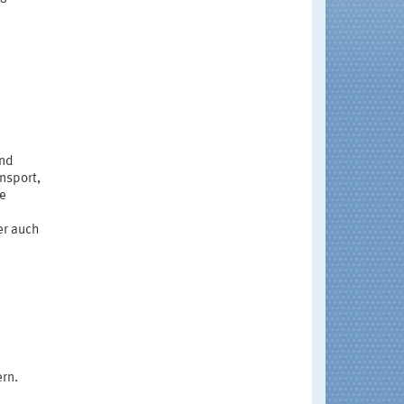
und
nsport,
re
er auch
rn.
d