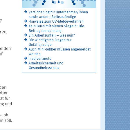
Versicherung für Unternehmer/innen
sowie andere Selbstständige
?
Hinweise zum UV-Meldeverfahren
Kein Buch mit sieben Siegeln: Die
Beitragsberechnung
r zu
Ein Arbeitsunfall – was nun?
Die wichtigsten Fragen zur
Unfallanzeige
melden
Auch Mini-Jobber müssen angemeldet
werden
uf
Insolvenzgeld
Arbeitssicherheit und
Gesundheitsschutz
der
eber
zt für
ung und
s, ob
n soll.