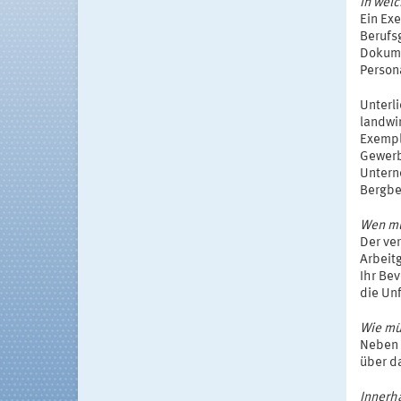
In welc
Ein Exe
Berufs
Dokume
Person
Unterl
landwir
Exempl
Gewerb
Untern
Bergbe
Wen mü
Der ver
Arbeitg
Ihr Bev
die Unf
Wie mü
Neben 
über d
Innerha