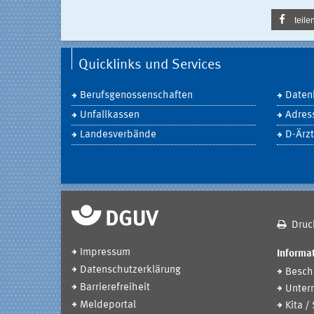
teile
Quicklinks und Services
Berufsgenossenschaften
Daten
Unfallkassen
Adres
Landesverbände
D-Ärzt
Druc
Impressum
Informat
Datenschutzerklärung
Beschä
Barrierefreiheit
Unter
Meldeportal
Kita /