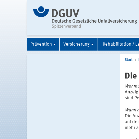
Prävention
Versicherung
Rehabilitation / L
Start
Die
Wer mu
Anzeig
sind P
Wann m
Die Anz
auf de
mehr al