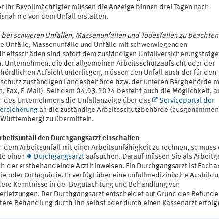
er Ihr Bevollmächtigter müssen die Anzeige binnen drei Tagen nach
isnahme von dem Unfall erstatten.
t bei schweren Unfällen, Massenunfällen und Todesfällen zu beachten
he Unfälle, Massenunfälle und Unfälle mit schwerwiegenden
heitsschäden sind sofort dem zuständigen Unfallversicherungsträge
. Unternehmen, die der allgemeinen Arbeitsschutzaufsicht oder der
hördlichen Aufsicht unterliegen, müssen den Unfall auch der für den
sschutz zuständigen Landesbehörde bzw. der unteren Bergbehörde 
n, Fax, E-Mail). Seit dem 04.03.2024 besteht auch die Möglichkeit, a
 des Unternehmens die Unfallanzeige über das
Serviceportal der
versicherung
an die zuständige Arbeitsschutzbehörde (ausgenommen
Württemberg) zu übermitteln.
rbeitsunfall den Durchgangsarzt einschalten
h dem Arbeitsunfall mit einer Arbeitsunfähigkeit zu rechnen, so muss 
zte einen
Durchgangsarzt
aufsuchen. Darauf müssen Sie als Arbeitg
ch der erstbehandelnde Arzt hinweisen. Ein Durchgangsarzt ist Fachar
gie oder Orthopädie. Er verfügt über eine unfallmedizinische Ausbild
ere Kenntnisse in der Begutachtung und Behandlung von
verletzungen. Der Durchgangsarzt entscheidet auf Grund des Befunde
tere Behandlung durch ihn selbst oder durch einen Kassenarzt erfolge