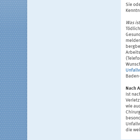
Sie od
Kenntn
Was is
Tödlic
Gesund
melden
bergbe
Arbeit
(Telefo
Wunsch
Unfall
Baden-
Nach A
Ist nac
Verlet
wie au
Chirur
besond
Unfall
die wei