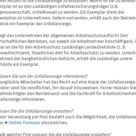
her Anzahl ist die Unfallanzeige zu erstatten? Wohin ist sie zu senden
mplar ist an den zuständigen Unfallversicherungsträger (z.B.
genossenschaft, Unfallkasse) zu senden. Ein Exemplar dient der
ntation im Unternehmen. Sofern vorhanden, erhält auch der Betrieb
alrat ein Exemplar der Unfallanzeige.
iegt das Unternehmen der allgemeinen Arbeitsschutzaufsicht (bei
tschaftlichen Betrieben, nur soweit sie Arbeitnehmer beschäftigen), i
ar an die für den Arbeitsschutz zuständige Landesbehörde (z. B.
eaufsichtsamt, Staatliches Amt für Arbeitsschutz) zu senden. Unterli
ehmen der bergbehördlichen Aufsicht, erhält die zuständige untere
hörde ein Exemplar.
ssen Sie von der Unfallanzeige informieren?
unglückte Mitarbeiter hat das Recht auf eine Kopie der Unfallanzeige.
eber sind Sie verpflichtet, ihn darauf hinzuweisen. Ferner müssen Si
ollmächtigter den Betriebsarzt und die Fachkraft für Arbeitssicherhei
allanzeige informieren.
ssen Sie die Unfallanzeige erstatten?
der Versendung per Post besteht auch die Möglichkeit, die Unfallanz
as
Online-Formular
einzureichen.
lb welcher Frist müssen Sie die Unfallanzeige erstatten?