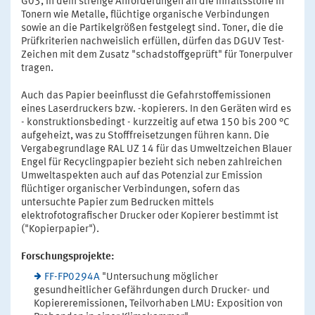
G03, in dem strenge Anforderungen an die Inhaltsstoffe in
Tonern wie Metalle, flüchtige organische Verbindungen
sowie an die Partikelgrößen festgelegt sind. Toner, die die
Prüfkriterien nachweislich erfüllen, dürfen das DGUV Test-
Zeichen mit dem Zusatz "schadstoffgeprüft" für Tonerpulver
tragen.
Auch das Papier beeinflusst die Gefahrstoffemissionen
eines Laserdruckers bzw. -kopierers. In den Geräten wird es
- konstruktionsbedingt - kurzzeitig auf etwa 150 bis 200 °C
aufgeheizt, was zu Stofffreisetzungen führen kann. Die
Vergabegrundlage RAL UZ 14 für das Umweltzeichen Blauer
Engel für Recyclingpapier bezieht sich neben zahlreichen
Umweltaspekten auch auf das Potenzial zur Emission
flüchtiger organischer Verbindungen, sofern das
untersuchte Papier zum Bedrucken mittels
elektrofotografischer Drucker oder Kopierer bestimmt ist
("Kopierpapier").
Forschungsprojekte:
FF-FP0294A
"Untersuchung möglicher
gesundheitlicher Gefährdungen durch Drucker- und
Kopiereremissionen, Teilvorhaben LMU: Exposition von