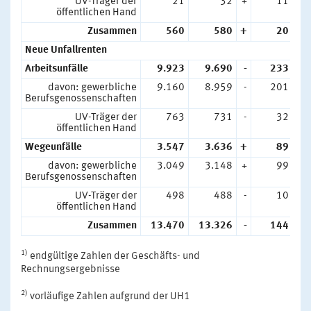
UV-Träger der
21
32
+
11
+
öffentlichen Hand
Zusammen
560
580
+
20
+
Neue Unfallrenten
Arbeitsunfälle
9.923
9.690
-
233
-
davon: gewerbliche
9.160
8.959
-
201
-
Berufsgenossenschaften
UV-Träger der
763
731
-
32
-
öffentlichen Hand
Wegeunfälle
3.547
3.636
+
89
+
davon: gewerbliche
3.049
3.148
+
99
+
Berufsgenossenschaften
UV-Träger der
498
488
-
10
-
öffentlichen Hand
Zusammen
13.470
13.326
-
144
-
1)
endgültige Zahlen der Geschäfts- und
Rechnungsergebnisse
2)
vorläufige Zahlen aufgrund der UH1