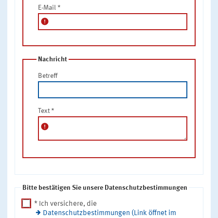
E-Mail
*
error
Nachricht
Betreff
Text
*
error
Bitte bestätigen Sie unsere Datenschutzbestimmungen
* Ich versichere, die
Datenschutzbestimmungen (Link öffnet im