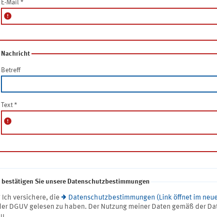
E-Mail
*
error
Nachricht
Betreff
Text
*
error
e bestätigen Sie unsere Datenschutzbestimmungen
* Ich versichere, die
Datenschutzbestimmungen (Link öffnet im neue
der DGUV gelesen zu haben. Der Nutzung meiner Daten gemäß der Da
zu.