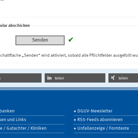
ular abschicken
✔
Senden
chaltfläche „Senden“ wird aktiviert, sobald alle Pflichtfelder ausgefüllt w
n
teilen
teilen
banken
DGUV-Newsletter
sen und Links
RSS-Feeds abonnieren
e / Gutachter / Kliniken
Unfallanzeige / Formtexte