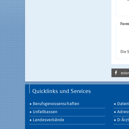
Form
Die S
teile
Quicklinks und Services
Berufsgenossenschaften
Daten
Unfallkassen
Adres
Landesverbände
D-Ärzt