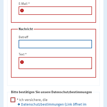
E-Mail
*
error
Nachricht
Betreff
Text
*
error
Bitte bestätigen Sie unsere Datenschutzbestimmungen
* Ich versichere, die
Datenschutzbestimmungen (Link öffnet im