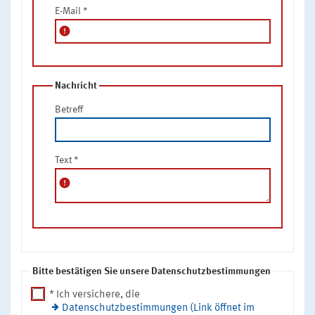
E-Mail
*
error
Nachricht
Betreff
Text
*
error
Bitte bestätigen Sie unsere Datenschutzbestimmungen
* Ich versichere, die
Datenschutzbestimmungen (Link öffnet im