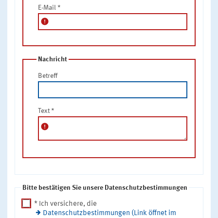
E-Mail
*
error
Nachricht
Betreff
Text
*
error
Bitte bestätigen Sie unsere Datenschutzbestimmungen
* Ich versichere, die
Datenschutzbestimmungen (Link öffnet im