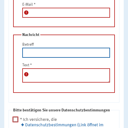
E-Mail
*
error
Nachricht
Betreff
Text
*
error
Bitte bestätigen Sie unsere Datenschutzbestimmungen
* Ich versichere, die
Datenschutzbestimmungen (Link öffnet im