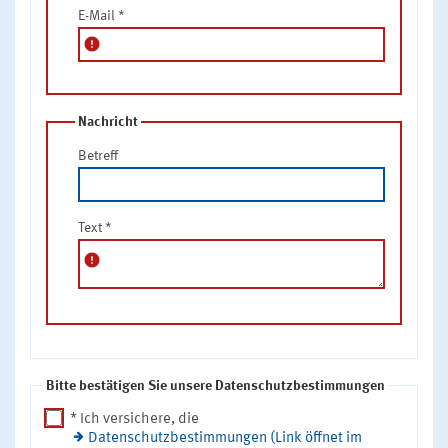
E-Mail
*
error
Nachricht
Betreff
Text
*
error
Bitte bestätigen Sie unsere Datenschutzbestimmungen
* Ich versichere, die
Datenschutzbestimmungen (Link öffnet im