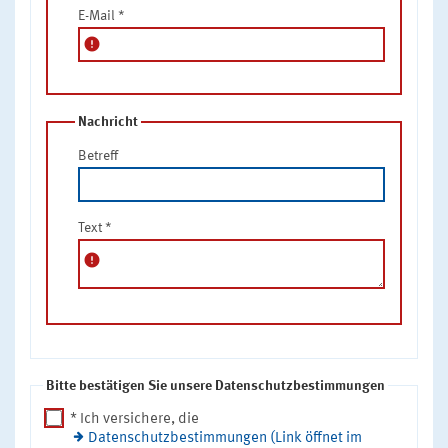
E-Mail
*
error
Nachricht
Betreff
Text
*
error
Bitte bestätigen Sie unsere Datenschutzbestimmungen
* Ich versichere, die
Datenschutzbestimmungen (Link öffnet im