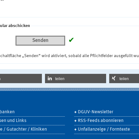
ular abschicken
✔
Senden
chaltfläche „Senden“ wird aktiviert, sobald alle Pflichtfelder ausgefüllt w
n
teilen
teilen
banken
DGUV-Newsletter
sen und Links
RSS-Feeds abonnieren
e / Gutachter / Kliniken
Unfallanzeige / Formtexte