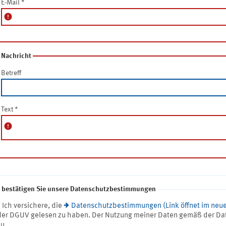
E-Mail
*
error
Nachricht
Betreff
Text
*
error
e bestätigen Sie unsere Datenschutzbestimmungen
* Ich versichere, die
Datenschutzbestimmungen (Link öffnet im neue
der DGUV gelesen zu haben. Der Nutzung meiner Daten gemäß der Da
zu.