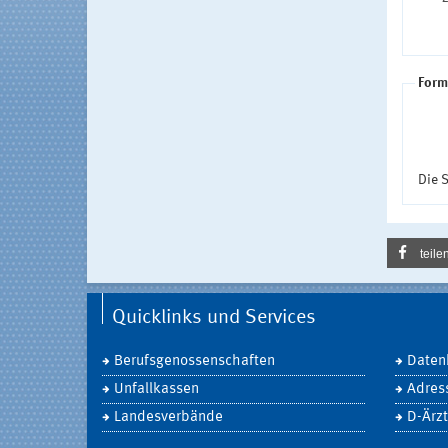
Form
Die S
teile
Quicklinks und Services
Berufsgenossenschaften
Daten
Unfallkassen
Adres
Landesverbände
D-Ärzt