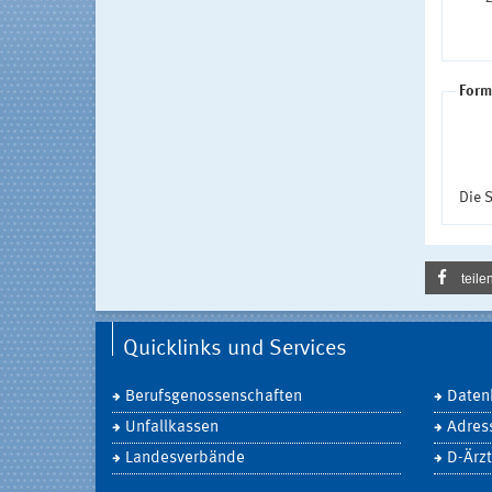
Form
Die S
teile
Quicklinks und Services
Berufsgenossenschaften
Daten
Unfallkassen
Adres
Landesverbände
D-Ärzt