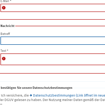
E-Mail
*
error
Nachricht
Betreff
Text
*
error
e bestätigen Sie unsere Datenschutzbestimmungen
* Ich versichere, die
Datenschutzbestimmungen (Link öffnet im neue
der DGUV gelesen zu haben. Der Nutzung meiner Daten gemäß der Da
zu.