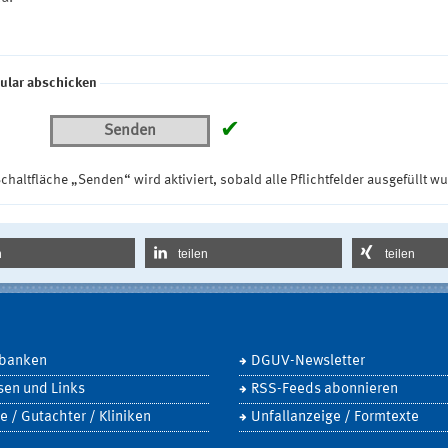
ular abschicken
✔
Senden
chaltfläche „Senden“ wird aktiviert, sobald alle Pflichtfelder ausgefüllt w
n
teilen
teilen
banken
DGUV-Newsletter
sen und Links
RSS-Feeds abonnieren
e / Gutachter / Kliniken
Unfallanzeige / Formtexte