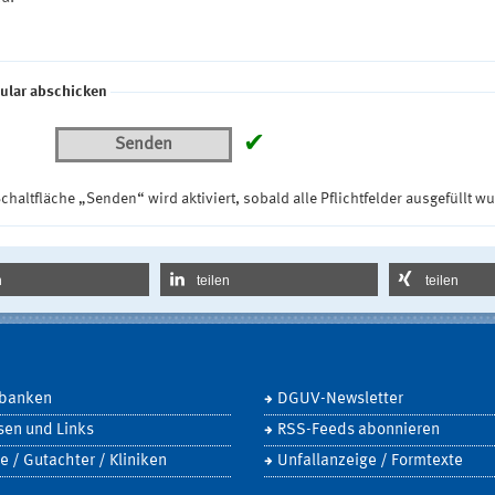
ular abschicken
✔
Senden
chaltfläche „Senden“ wird aktiviert, sobald alle Pflichtfelder ausgefüllt w
n
teilen
teilen
banken
DGUV-Newsletter
sen und Links
RSS-Feeds abonnieren
e / Gutachter / Kliniken
Unfallanzeige / Formtexte