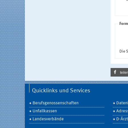
Form
Die S
teile
Quicklinks und Services
Berufsgenossenschaften
Daten
Unfallkassen
Adres
Landesverbände
D-Ärzt