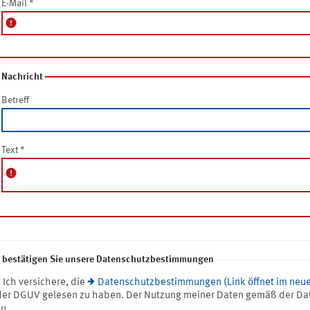
E-Mail
*
error
Nachricht
Betreff
Text
*
error
e bestätigen Sie unsere Datenschutzbestimmungen
* Ich versichere, die
Datenschutzbestimmungen (Link öffnet im neue
der DGUV gelesen zu haben. Der Nutzung meiner Daten gemäß der Da
zu.