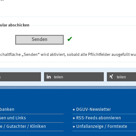
ular abschicken
✔
Senden
chaltfläche „Senden“ wird aktiviert, sobald alle Pflichtfelder ausgefüllt w
n
teilen
teilen
banken
DGUV-Newsletter
sen und Links
RSS-Feeds abonnieren
e / Gutachter / Kliniken
Unfallanzeige / Formtexte