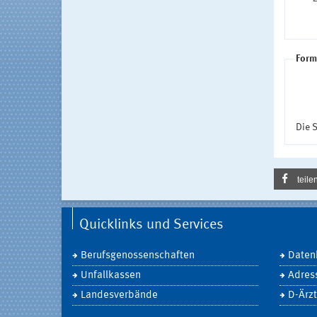
Form
Die S
teile
Quicklinks und Services
Berufsgenossenschaften
Daten
Unfallkassen
Adres
Landesverbände
D-Ärzt