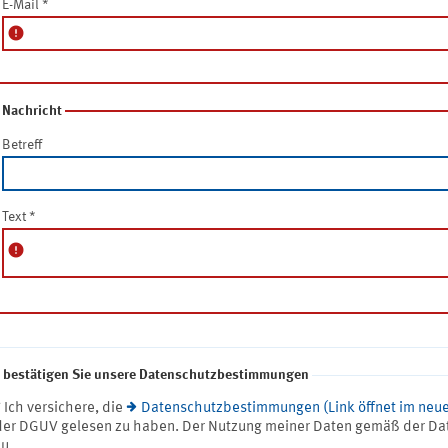
E-Mail
*
error
Nachricht
Betreff
Text
*
error
e bestätigen Sie unsere Datenschutzbestimmungen
* Ich versichere, die
Datenschutzbestimmungen (Link öffnet im neue
der DGUV gelesen zu haben. Der Nutzung meiner Daten gemäß der Da
zu.