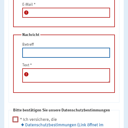
E-Mail
*
error
Nachricht
Betreff
Text
*
error
Bitte bestätigen Sie unsere Datenschutzbestimmungen
* Ich versichere, die
Datenschutzbestimmungen (Link öffnet im