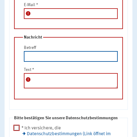
E-Mail
*
error
Nachricht
Betreff
Text
*
error
Bitte bestätigen Sie unsere Datenschutzbestimmungen
* Ich versichere, die
Datenschutzbestimmungen (Link öffnet im