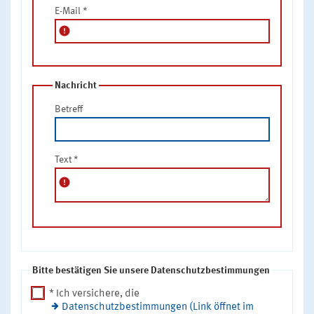
E-Mail
*
error
Nachricht
Betreff
Text
*
error
Bitte bestätigen Sie unsere Datenschutzbestimmungen
* Ich versichere, die
Datenschutzbestimmungen (Link öffnet im