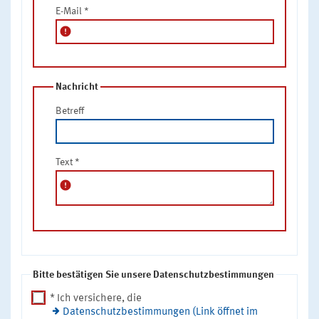
E-Mail
*
error
Nachricht
Betreff
Text
*
error
Bitte bestätigen Sie unsere Datenschutzbestimmungen
* Ich versichere, die
Datenschutzbestimmungen (Link öffnet im