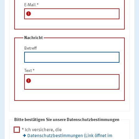
E-Mail
*
error
Nachricht
Betreff
Text
*
error
Bitte bestätigen Sie unsere Datenschutzbestimmungen
* Ich versichere, die
Datenschutzbestimmungen (Link öffnet im