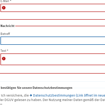
E-Mail
*
error
Nachricht
Betreff
Text
*
error
e bestätigen Sie unsere Datenschutzbestimmungen
* Ich versichere, die
Datenschutzbestimmungen (Link öffnet im neue
der DGUV gelesen zu haben. Der Nutzung meiner Daten gemäß der Da
zu.