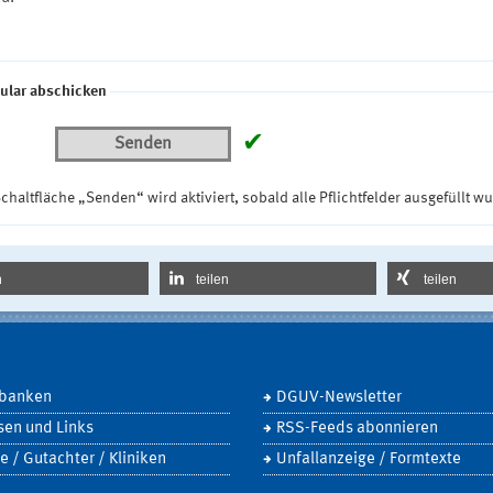
ular abschicken
✔
Senden
chaltfläche „Senden“ wird aktiviert, sobald alle Pflichtfelder ausgefüllt w
n
teilen
teilen
banken
DGUV-Newsletter
sen und Links
RSS-Feeds abonnieren
e / Gutachter / Kliniken
Unfallanzeige / Formtexte