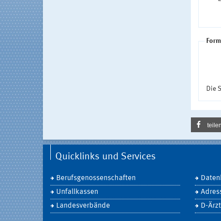
Form
Die S
teile
Quicklinks und Services
Berufsgenossenschaften
Daten
Unfallkassen
Adres
Landesverbände
D-Ärzt