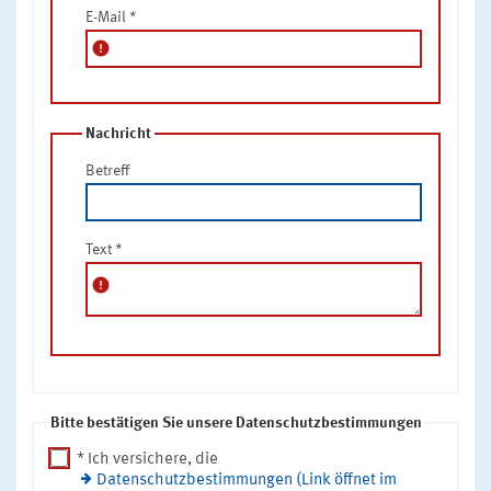
E-Mail
*
error
Nachricht
Betreff
Text
*
error
Bitte bestätigen Sie unsere Datenschutzbestimmungen
* Ich versichere, die
Datenschutzbestimmungen (Link öffnet im