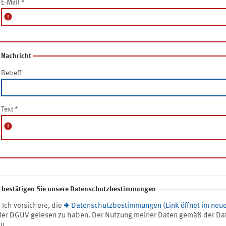
E-Mail
*
error
Nachricht
Betreff
Text
*
error
e bestätigen Sie unsere Datenschutzbestimmungen
* Ich versichere, die
Datenschutzbestimmungen (Link öffnet im neue
der DGUV gelesen zu haben. Der Nutzung meiner Daten gemäß der Da
zu.