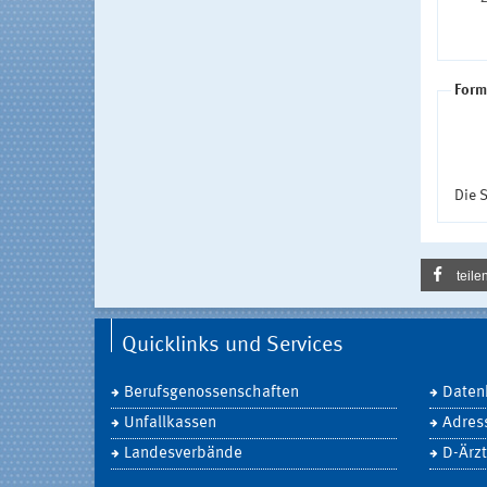
Form
Die S
teile
Quicklinks und Services
Berufsgenossenschaften
Daten
Unfallkassen
Adres
Landesverbände
D-Ärzt