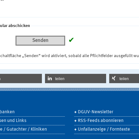
ular abschicken
✔
Senden
chaltfläche „Senden“ wird aktiviert, sobald alle Pflichtfelder ausgefüllt w
n
teilen
teilen
banken
DGUV-Newsletter
sen und Links
RSS-Feeds abonnieren
e / Gutachter / Kliniken
Unfallanzeige / Formtexte