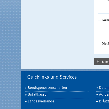
Form
Die S
teile
Quicklinks und Services
Berufsgenossenschaften
Daten
Unfallkassen
Adres
Landesverbände
D-Ärzt