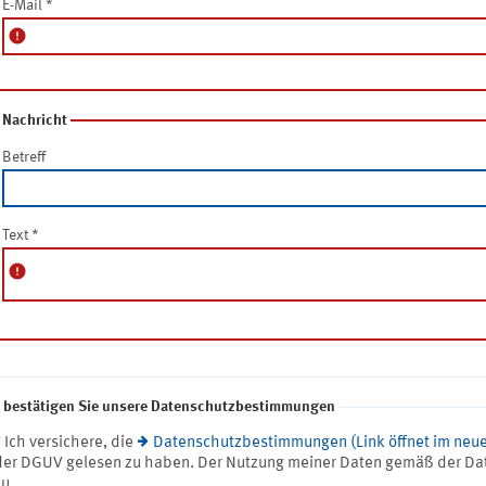
E-Mail
*
error
Nachricht
Betreff
Text
*
error
e bestätigen Sie unsere Datenschutzbestimmungen
* Ich versichere, die
Datenschutzbestimmungen (Link öffnet im neue
der DGUV gelesen zu haben. Der Nutzung meiner Daten gemäß der Da
zu.