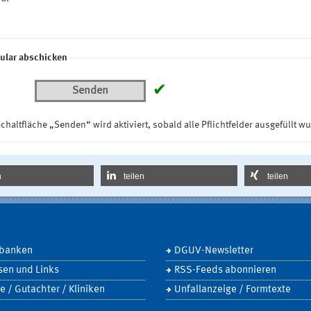
ular abschicken
✔
Senden
chaltfläche „Senden“ wird aktiviert, sobald alle Pflichtfelder ausgefüllt w
n
teilen
teilen
banken
DGUV-Newsletter
sen und Links
RSS-Feeds abonnieren
e / Gutachter / Kliniken
Unfallanzeige / Formtexte