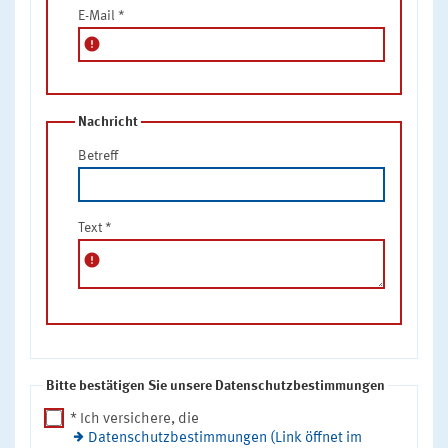
E-Mail
*
error
Nachricht
Betreff
Text
*
error
Bitte bestätigen Sie unsere Datenschutzbestimmungen
* Ich versichere, die
Datenschutzbestimmungen (Link öffnet im