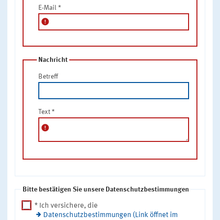
E-Mail
*
error
Nachricht
Betreff
Text
*
error
Bitte bestätigen Sie unsere Datenschutzbestimmungen
* Ich versichere, die
Datenschutzbestimmungen (Link öffnet im