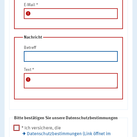
E-Mail
*
error
Nachricht
Betreff
Text
*
error
Bitte bestätigen Sie unsere Datenschutzbestimmungen
* Ich versichere, die
Datenschutzbestimmungen (Link öffnet im