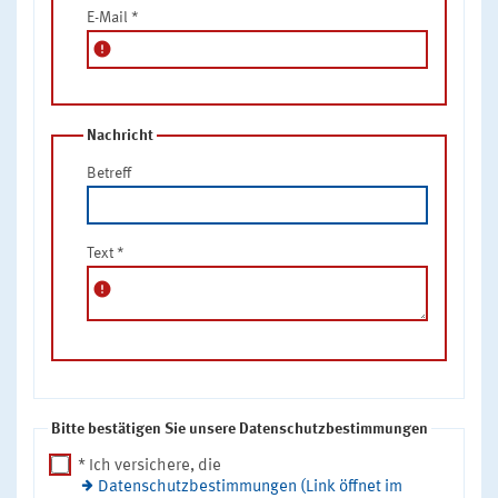
E-Mail
*
error
Nachricht
Betreff
Text
*
error
Bitte bestätigen Sie unsere Datenschutzbestimmungen
* Ich versichere, die
Datenschutzbestimmungen (Link öffnet im