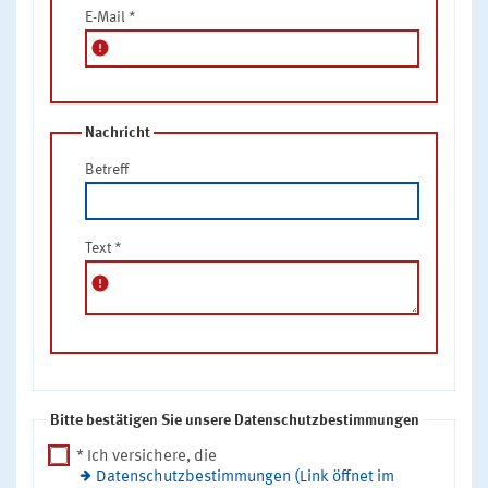
E-Mail
*
error
Nachricht
Betreff
Text
*
error
Bitte bestätigen Sie unsere Datenschutzbestimmungen
* Ich versichere, die
Datenschutzbestimmungen (Link öffnet im