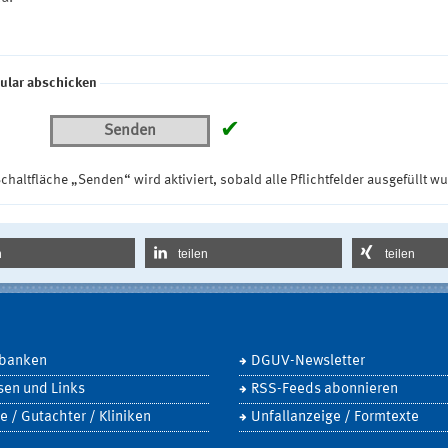
ular abschicken
✔
Senden
chaltfläche „Senden“ wird aktiviert, sobald alle Pflichtfelder ausgefüllt w
n
teilen
teilen
banken
DGUV-Newsletter
sen und Links
RSS-Feeds abonnieren
e / Gutachter / Kliniken
Unfallanzeige / Formtexte