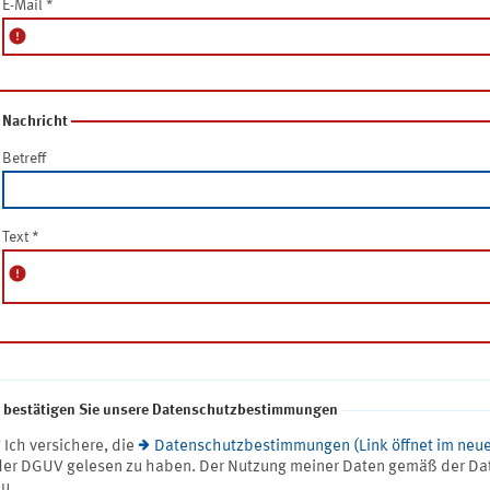
E-Mail
*
error
Nachricht
Betreff
Text
*
error
e bestätigen Sie unsere Datenschutzbestimmungen
* Ich versichere, die
Datenschutzbestimmungen (Link öffnet im neue
der DGUV gelesen zu haben. Der Nutzung meiner Daten gemäß der Da
zu.