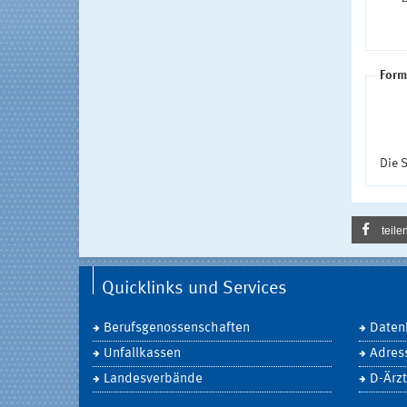
Form
Die S
teile
Quicklinks und Services
Berufsgenossenschaften
Daten
Unfallkassen
Adres
Landesverbände
D-Ärzt